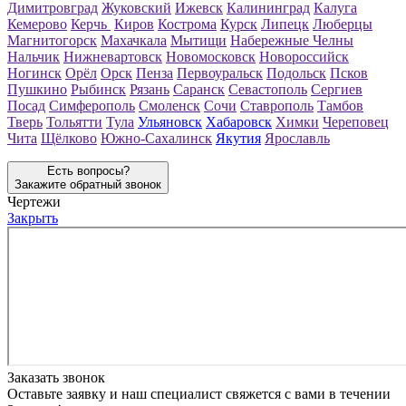
Димитровград
Жуковский
Ижевск
Калининград
Калуга
Кемерово
Керчь
Киров
Кострома
Курск
Липецк
Люберцы
Магнитогорск
Махачкала
Мытищи
Набережные Челны
Нальчик
Нижневартовск
Новомосковск
Новороссийск
Ногинск
Орёл
Орск
Пенза
Первоуральск
Подольск
Псков
Пушкино
Рыбинск
Рязань
Саранск
Севастополь
Сергиев
Посад
Симферополь
Смоленск
Сочи
Ставрополь
Тамбов
Тверь
Тольятти
Тула
Ульяновск
Хабаровск
Химки
Череповец
Чита
Щёлково
Южно-Сахалинск
Якутия
Ярославль
Есть вопросы?
Закажите обратный звонок
Чертежи
Закрыть
Заказать звонок
Оставьте заявку и наш специалист свяжется с вами в течении