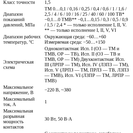
Класс точности
1,5
ТМ 0…0,1 / 0,16 / 0,25 / 0,4 / 0,6 / 1 / 1,6 /
Диапазон
2,5 / 4 / 6 / 10 / 16 / 25 / 40 / 60 / 100 ТВ*
показаний
−0,1…0 ТМВ** −0,1…0,15 / 0,3 / 0,5 / 0,9
давлений, МПа
/ 1,5 / 2,4 * — только исполнение I, II, V.
** — только исполнение I, II, V, VI
Диапазон рабочих
Окружающая среда: −60…+60
температур, °C
Измеряемая среда: −50…+150
Одноконтактная: Исп. I (ОЗ — ТМ и
ТМВ, ОР — ТВ), Исп. II (ОЗ — ТВ и
ТМВ, ОР — ТМ) Двухконтактная: Исп.
Электрическая
III (ЛРПР — ТМ), Исп. IV (ЛЗПЗ — ТМ),
схема
Исп. V (ЛРПЗ — ТМ, ПРЛЗ — ТВ, ЛЗПЗ
— ТМВ), Исп. VI (ЛЗПР — ТМ, ЛРПР —
ТМВ)
Максимальное
−220 В, ~380
напряжение, В
Максимальный
1
ток, А
Максимальная
разрывная
30 Вт, 50 В·А
мощность
контактов