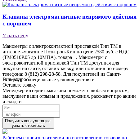
Клапаны электро­маг­нит­ные непря­мо­го дейст­вия
с порш­нем
Узнать цену
Манометры с электроконтактной приставкой Тип ТМ в
интернет-магазине Позитрон-Кип по цене 2580 руб. с НДС
(ТМ0510Р.05 до 10МПА). товара - . Манометры с
электроконтактной приставкой Тип ТМ доступная для
покупки на сайте, оставив заявку, или позвонив по номеру
телефона: 8 (812) 298-28-58. Для покупателей из Санкт-
Есть вопрос?
Петербурга специальные условия доставки.
Оставьте заявку
Менеджер интернет-магазина поможет с любым вопросом,
выслушает ваши
отзывы
и предложения, расскажет про акции
и скидки
Получить консультацию
узнать стоимость
Работаем с производителями по изготовлению товаров по