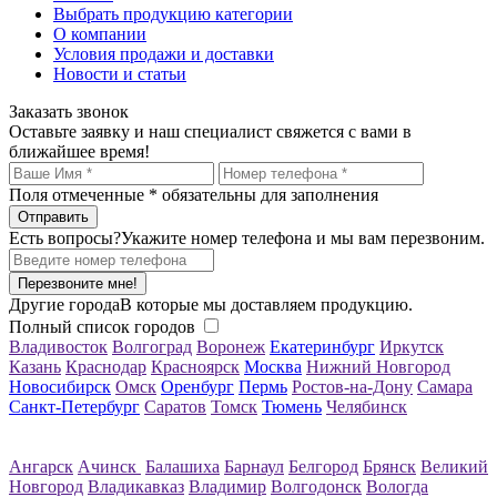
Выбрать продукцию категории
О компании
Условия продажи и доставки
Новости и статьи
Заказать звонок
Оставьте заявку и наш специалист свяжется с вами в
ближайшее время!
Поля отмеченные
*
обязательны для заполнения
Есть вопросы?
Укажите номер телефона и мы вам перезвоним.
Перезвоните мне!
Другие города
В которые мы доставляем продукцию.
Полный список городов
Владивосток
Волгоград
Воронеж
Екатеринбург
Иркутск
Казань
Краснодар
Красноярск
Москва
Нижний Новгород
Новосибирск
Омск
Оренбург
Пермь
Ростов-на-Дону
Самара
Санкт-Петербург
Саратов
Томск
Тюмень
Челябинск
Ангарск
Ачинск
Балашиха
Барнаул
Белгород
Брянск
Великий
Новгород
Владикавказ
Владимир
Волгодонск
Вологда