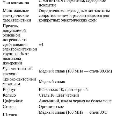
С магнитным поджатием, серебряное
Тип контактов
покрытие
Минимальные
Определяются переходным контактным
электрические
сопротивлением и рассчитываются для
характеристики
конкретных электрических схем
Пределы
допускаемой
основной
погрешности
срабатывания
±4
электроконтактной
группы в % от
диапазона
измерений
Чувствительный
Медный сплав (100 МПа — сталь 38ХМ)
элемент
Трибко-секторный
Медный сплав
механизм
Корпус
IP40, сталь 10, цвет черный
Кольцо
Сталь 10, цвет черный
Циферблат
Алюминий, шкала черная на белом фоне
Стекло
Органическое
Медный сплав (100 МПа — сталь 30 с
Штуцер