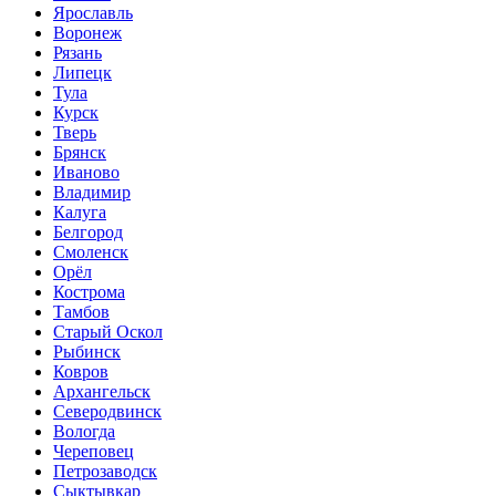
Ярославль
Воронеж
Рязань
Липецк
Тула
Курск
Тверь
Брянск
Иваново
Владимир
Калуга
Белгород
Смоленск
Орёл
Кострома
Тамбов
Старый Оскол
Рыбинск
Ковров
Архангельск
Северодвинск
Вологда
Череповец
Петрозаводск
Сыктывкар