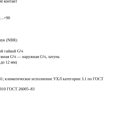
й контакт
20…+90
чук (NBR)
ой гайкой G¼
ружная G¼ — наружная G¼, латунь
 до 12 мм)
31; климатическое исполнение УХЛ категории 3.1 по ГОСТ
2010 ГОСТ 26005–83