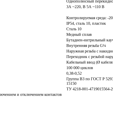
Однополюсный перекидно
3А ~220, В 5А ~110 В
Контролируемая среда: -
IP54, сталь 10, пластик
Сталь 10
Медный сплав
Бутадиен-нитрильный кау
Внутренняя резьба G¼
Наружная резьба с накидн
Переходник с резьбой на
Кабельный ввод (Ø кабеля
100 000 циклов
0,38-0,52
Группа В3 по ГОСТ Р 529
15150
ТУ 4218-001-4719015564-
лючением и отключением контактов