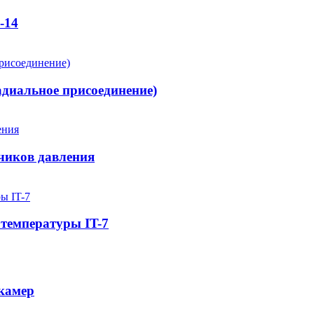
-14
диальное присоединение)
чиков давления
 температуры IT-7
 камер