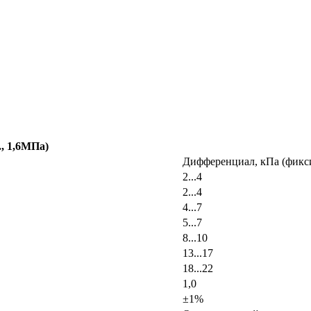
., 1,6МПа)
Дифференциал, кПа (фикс
2...4
2...4
4...7
5...7
8...10
13...17
18...22
1,0
±1%