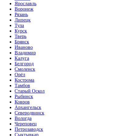
Ярославль
Воронеж
Рязань
Липецк
Тула
Курск
Тверь
Брянск
Иваново
Владимир
Калуга
Белгород
Смоленск
Орёл
Кострома
Тамбов
Старый Оскол
Рыбинск
Ковров
Архангельск
Северодвинск
Вологда
Череповец
Петрозаводск
Сыктывкар