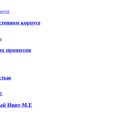
стенном корпусе
х процессов
стью
ный Ивит-М.Е