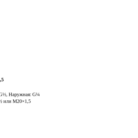
,5
 G½, Наружная: G¼
½ или M20×1,5