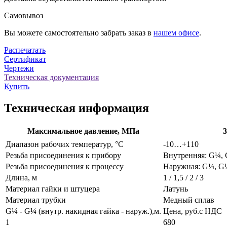
Самовывоз
Вы можете самостоятельно забрать заказ в
нашем офисе
.
Распечатать
Сертификат
Чертежи
Техническая документация
Купить
Техническая информация
Максимальное давление, МПа
3
Диапазон рабочих температур, °С
-10…+110
Резьба присоединения к прибору
Внутренняя: G¼,
Резьба присоединения к процессу
Наружная: G¼, G
Длина, м
1 / 1,5 / 2 / 3
Материал гайки и штуцера
Латунь
Материал трубки
Медный сплав
G¼ - G¼ (внутр. накидная гайка - наруж.),м.
Цена, руб.с НДС
1
680