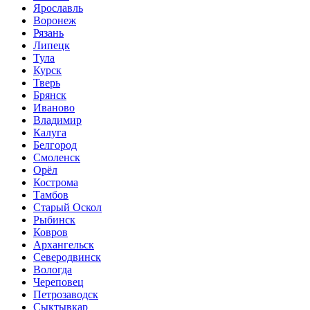
Ярославль
Воронеж
Рязань
Липецк
Тула
Курск
Тверь
Брянск
Иваново
Владимир
Калуга
Белгород
Смоленск
Орёл
Кострома
Тамбов
Старый Оскол
Рыбинск
Ковров
Архангельск
Северодвинск
Вологда
Череповец
Петрозаводск
Сыктывкар