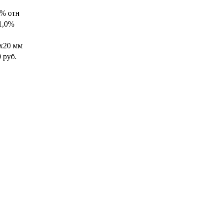
% отн
 1,0%
х20 мм
 руб.