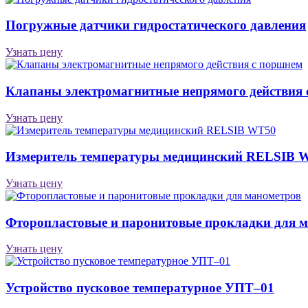
Погружные датчики гидростатического давления
Узнать цену
Клапаны электро­маг­нит­ные непря­мо­го дейст­вия
Узнать цену
Измеритель температуры медицинский RELSIB 
Узнать цену
Фторопластовые и паронитовые прокладки для 
Узнать цену
Устройство пусковое температурное УПТ–01