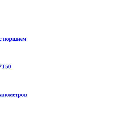
 с порш­нем
WT50
манометров