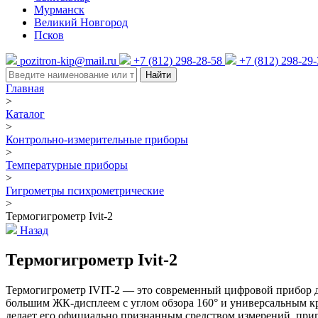
Мурманск
Великий Новгород
Псков
pozitron-kip@mail.ru
+7 (812) 298-28-58
+7 (812) 298-29
Найти
Главная
>
Каталог
>
Контрольно-измерительные приборы
>
Температурные приборы
>
Гигрометры психрометрические
>
Термогигрометр Ivit-2
Назад
Термогигрометр Ivit-2
Термогигрометр IVIT-2 — это современный цифровой прибор д
большим ЖК-дисплеем с углом обзора 160° и универсальным кр
делает его официально признанным средством измерений, при