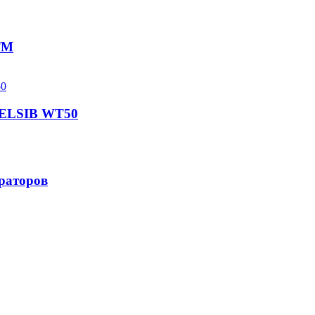
ТМ
RELSIB WT50
ераторов