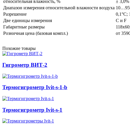
относительная влажность, %
± 3,0%
Диапазон измерения относительной влажности воздуха
10…95
Разрешение
0,1°С;
Две единицы измерения
С и F
Габаритные размеры
118х60
Розничная цена (базовая компл.)
от 3590
Похожие товары
Гигрометр ВИТ-2
Термогигрометр Ivit-s-1-b
Термогигрометр Ivit-s-1