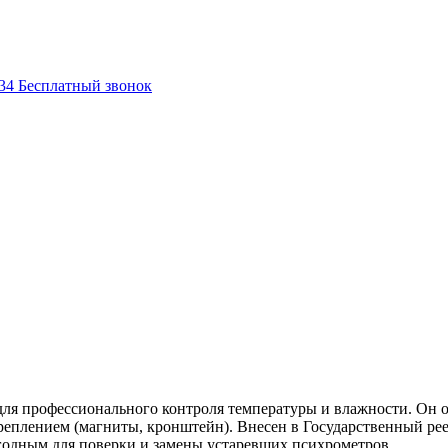
-34
Бесплатный звонок
ля профессионального контроля температуры и влажности. Он 
еплением (магниты, кронштейн). Внесен в Государственный реес
годным для поверки и замены устаревших психрометров.