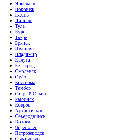
Ярославль
Воронеж
Рязань
Липецк
Тула
Курск
Тверь
Брянск
Иваново
Владимир
Калуга
Белгород
Смоленск
Орёл
Кострома
Тамбов
Старый Оскол
Рыбинск
Ковров
Архангельск
Северодвинск
Вологда
Череповец
Петрозаводск
Сыктывкар