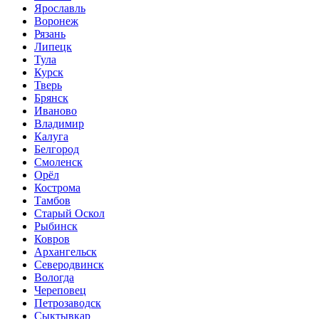
Ярославль
Воронеж
Рязань
Липецк
Тула
Курск
Тверь
Брянск
Иваново
Владимир
Калуга
Белгород
Смоленск
Орёл
Кострома
Тамбов
Старый Оскол
Рыбинск
Ковров
Архангельск
Северодвинск
Вологда
Череповец
Петрозаводск
Сыктывкар