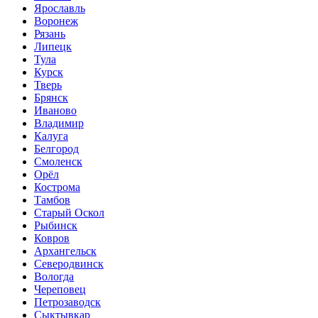
Ярославль
Воронеж
Рязань
Липецк
Тула
Курск
Тверь
Брянск
Иваново
Владимир
Калуга
Белгород
Смоленск
Орёл
Кострома
Тамбов
Старый Оскол
Рыбинск
Ковров
Архангельск
Северодвинск
Вологда
Череповец
Петрозаводск
Сыктывкар