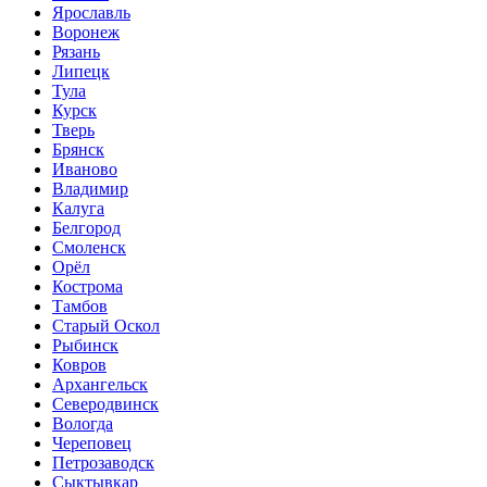
Ярославль
Воронеж
Рязань
Липецк
Тула
Курск
Тверь
Брянск
Иваново
Владимир
Калуга
Белгород
Смоленск
Орёл
Кострома
Тамбов
Старый Оскол
Рыбинск
Ковров
Архангельск
Северодвинск
Вологда
Череповец
Петрозаводск
Сыктывкар