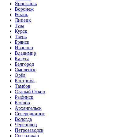
Ярославль
Воронеж
Рязань
Липецк
Тула
Курск
Тверь
Брянск
Иваново
Владимир
Калуга
Белгород
Смоленск
Орёл
Кострома
Тамбов
Старый Оскол
Рыбинск
Ковров
Архангельск
Северодвинск
Вологда
Череповец
Петрозаводск
Сыктывкар