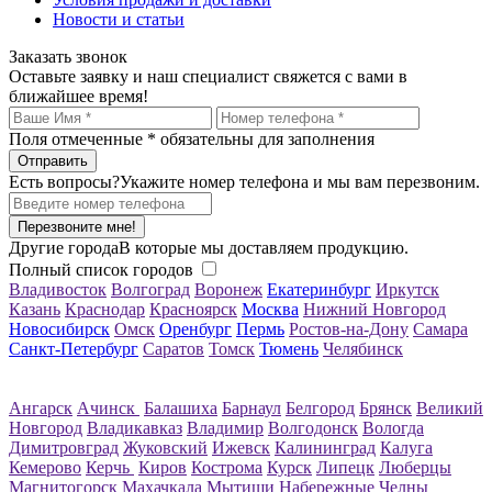
Новости и статьи
Заказать звонок
Оставьте заявку и наш специалист свяжется с вами в
ближайшее время!
Поля отмеченные
*
обязательны для заполнения
Есть вопросы?
Укажите номер телефона и мы вам перезвоним.
Перезвоните мне!
Другие города
В которые мы доставляем продукцию.
Полный список городов
Владивосток
Волгоград
Воронеж
Екатеринбург
Иркутск
Казань
Краснодар
Красноярск
Москва
Нижний Новгород
Новосибирск
Омск
Оренбург
Пермь
Ростов-на-Дону
Самара
Санкт-Петербург
Саратов
Томск
Тюмень
Челябинск
Ангарск
Ачинск
Балашиха
Барнаул
Белгород
Брянск
Великий
Новгород
Владикавказ
Владимир
Волгодонск
Вологда
Димитровград
Жуковский
Ижевск
Калининград
Калуга
Кемерово
Керчь
Киров
Кострома
Курск
Липецк
Люберцы
Магнитогорск
Махачкала
Мытищи
Набережные Челны