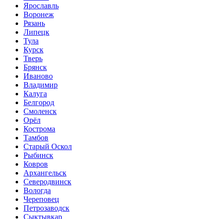
Ярославль
Воронеж
Рязань
Липецк
Тула
Курск
Тверь
Брянск
Иваново
Владимир
Калуга
Белгород
Смоленск
Орёл
Кострома
Тамбов
Старый Оскол
Рыбинск
Ковров
Архангельск
Северодвинск
Вологда
Череповец
Петрозаводск
Сыктывкар