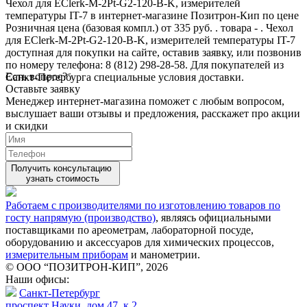
Чехол для EClerk-M-2Pt-G2-120-B-K, измерителей
температуры IT-7 в интернет-магазине Позитрон-Кип по цене
Розничная цена (базовая компл.) от 335 руб. . товара - . Чехол
для EClerk-M-2Pt-G2-120-B-K, измерителей температуры IT-7
доступная для покупки на сайте, оставив заявку, или позвонив
по номеру телефона: 8 (812) 298-28-58. Для покупателей из
Есть вопрос?
Санкт-Петербурга специальные условия доставки.
Оставьте заявку
Менеджер интернет-магазина поможет с любым вопросом,
выслушает ваши
отзывы
и предложения, расскажет про акции
и скидки
Получить консультацию
узнать стоимость
Работаем с производителями по изготовлению товаров по
госту напрямую (производство)
, являясь официальными
поставщиками по ареометрам, лабораторной посуде,
оборудованию и аксессуаров для химических процессов,
измерительным приборам
и манометрии.
© ООО “ПОЗИТРОН-КИП”, 2026
Наши офисы:
Санкт-Петербург
проспект Науки, дом 47, к.2