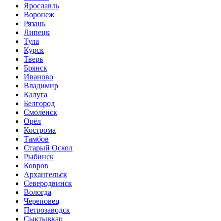
Ярославль
Воронеж
Рязань
Липецк
Тула
Курск
Тверь
Брянск
Иваново
Владимир
Калуга
Белгород
Смоленск
Орёл
Кострома
Тамбов
Старый Оскол
Рыбинск
Ковров
Архангельск
Северодвинск
Вологда
Череповец
Петрозаводск
Сыктывкар