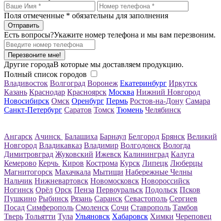
Поля отмеченные
*
обязательны для заполнения
Есть вопросы?
Укажите номер телефона и мы вам перезвоним.
Перезвоните мне!
Другие города
В которые мы доставляем продукцию.
Полный список городов
Владивосток
Волгоград
Воронеж
Екатеринбург
Иркутск
Казань
Краснодар
Красноярск
Москва
Нижний Новгород
Новосибирск
Омск
Оренбург
Пермь
Ростов-на-Дону
Самара
Санкт-Петербург
Саратов
Томск
Тюмень
Челябинск
Ангарск
Ачинск
Балашиха
Барнаул
Белгород
Брянск
Великий
Новгород
Владикавказ
Владимир
Волгодонск
Вологда
Димитровград
Жуковский
Ижевск
Калининград
Калуга
Кемерово
Керчь
Киров
Кострома
Курск
Липецк
Люберцы
Магнитогорск
Махачкала
Мытищи
Набережные Челны
Нальчик
Нижневартовск
Новомосковск
Новороссийск
Ногинск
Орёл
Орск
Пенза
Первоуральск
Подольск
Псков
Пушкино
Рыбинск
Рязань
Саранск
Севастополь
Сергиев
Посад
Симферополь
Смоленск
Сочи
Ставрополь
Тамбов
Тверь
Тольятти
Тула
Ульяновск
Хабаровск
Химки
Череповец