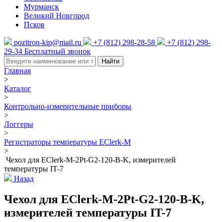
Мурманск
Великий Новгород
Псков
pozitron-kip@mail.ru
+7 (812) 298-28-58
+7 (812) 298-
29-34
Бесплатный звонок
Найти
Главная
>
Каталог
>
Контрольно-измерительные приборы
>
Логгеры
>
Регистраторы температуры EClerk-M
>
Чехол для EClerk-M-2Pt-G2-120-B-K, измерителей
температуры IT-7
Назад
Чехол для EClerk-M-2Pt-G2-120-B-K,
измерителей температуры IT-7