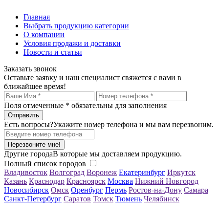
Главная
Выбрать продукцию категории
О компании
Условия продажи и доставки
Новости и статьи
Заказать звонок
Оставьте заявку и наш специалист свяжется с вами в
ближайшее время!
Поля отмеченные
*
обязательны для заполнения
Есть вопросы?
Укажите номер телефона и мы вам перезвоним.
Перезвоните мне!
Другие города
В которые мы доставляем продукцию.
Полный список городов
Владивосток
Волгоград
Воронеж
Екатеринбург
Иркутск
Казань
Краснодар
Красноярск
Москва
Нижний Новгород
Новосибирск
Омск
Оренбург
Пермь
Ростов-на-Дону
Самара
Санкт-Петербург
Саратов
Томск
Тюмень
Челябинск