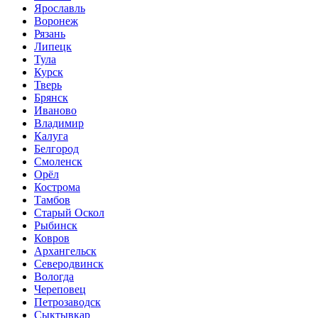
Ярославль
Воронеж
Рязань
Липецк
Тула
Курск
Тверь
Брянск
Иваново
Владимир
Калуга
Белгород
Смоленск
Орёл
Кострома
Тамбов
Старый Оскол
Рыбинск
Ковров
Архангельск
Северодвинск
Вологда
Череповец
Петрозаводск
Сыктывкар