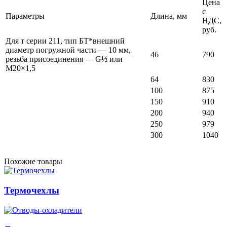
Цена
с
Параметры
Длина, мм
НДС,
руб.
Для т серии 211, тип БТ*внешний
диаметр погружной части — 10 мм,
46
790
резьба присоединения — G½ или
М20×1,5
64
830
100
875
150
910
200
940
250
979
300
1040
Похожие товары
Термочехлы