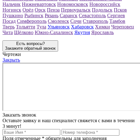
Нальчик
Нижневартовск
Новомосковск
Новороссийск
Ногинск
Орёл
Орск
Пенза
Первоуральск
Подольск
Псков
Пушкино
Рыбинск
Рязань
Саранск
Севастополь
Сергиев
Посад
Симферополь
Смоленск
Сочи
Ставрополь
Тамбов
Тверь
Тольятти
Тула
Ульяновск
Хабаровск
Химки
Череповец
Чита
Щёлково
Южно-Сахалинск
Якутия
Ярославль
Есть вопросы?
Закажите обратный звонок
Чертежи
Закрыть
Заказать звонок
Оставьте заявку и наш специалист свяжется с вами в течении
3 минут!
Поля отмеченные
*
обязательны для заполнения