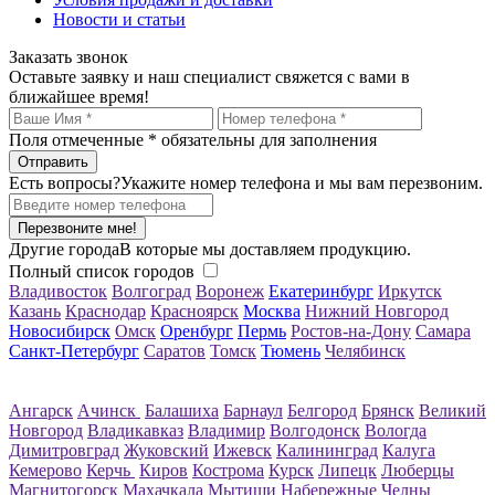
Новости и статьи
Заказать звонок
Оставьте заявку и наш специалист свяжется с вами в
ближайшее время!
Поля отмеченные
*
обязательны для заполнения
Есть вопросы?
Укажите номер телефона и мы вам перезвоним.
Перезвоните мне!
Другие города
В которые мы доставляем продукцию.
Полный список городов
Владивосток
Волгоград
Воронеж
Екатеринбург
Иркутск
Казань
Краснодар
Красноярск
Москва
Нижний Новгород
Новосибирск
Омск
Оренбург
Пермь
Ростов-на-Дону
Самара
Санкт-Петербург
Саратов
Томск
Тюмень
Челябинск
Ангарск
Ачинск
Балашиха
Барнаул
Белгород
Брянск
Великий
Новгород
Владикавказ
Владимир
Волгодонск
Вологда
Димитровград
Жуковский
Ижевск
Калининград
Калуга
Кемерово
Керчь
Киров
Кострома
Курск
Липецк
Люберцы
Магнитогорск
Махачкала
Мытищи
Набережные Челны