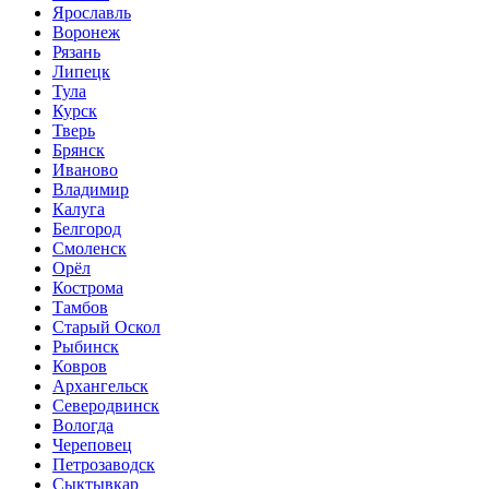
Ярославль
Воронеж
Рязань
Липецк
Тула
Курск
Тверь
Брянск
Иваново
Владимир
Калуга
Белгород
Смоленск
Орёл
Кострома
Тамбов
Старый Оскол
Рыбинск
Ковров
Архангельск
Северодвинск
Вологда
Череповец
Петрозаводск
Сыктывкар