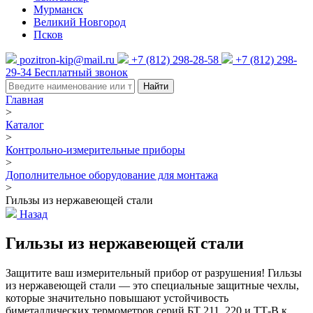
Мурманск
Великий Новгород
Псков
pozitron-kip@mail.ru
+7 (812) 298-28-58
+7 (812) 298-
29-34
Бесплатный звонок
Найти
Главная
>
Каталог
>
Контрольно-измерительные приборы
>
Дополнительное оборудование для монтажа
>
Гильзы из нержавеющей стали
Назад
Гильзы из нержавеющей стали
Защитите ваш измерительный прибор от разрушения! Гильзы
из нержавеющей стали — это специальные защитные чехлы,
которые значительно повышают устойчивость
биметаллических термометров серий БТ 211, 220 и ТТ-В к