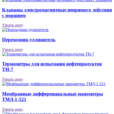
Клапаны электро­маг­нит­ные непря­мо­го дейст­вия
с порш­нем
Узнать цену
Переходник-удлинитель
Узнать цену
Термометры для испытания нефтепродуктов
ТН-7
Узнать цену
Мембранные дифференциальные манометры
ТМД-1-521
Узнать цену