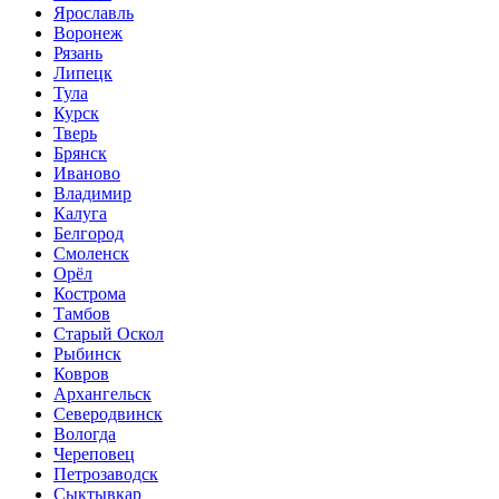
Ярославль
Воронеж
Рязань
Липецк
Тула
Курск
Тверь
Брянск
Иваново
Владимир
Калуга
Белгород
Смоленск
Орёл
Кострома
Тамбов
Старый Оскол
Рыбинск
Ковров
Архангельск
Северодвинск
Вологда
Череповец
Петрозаводск
Сыктывкар