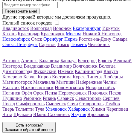
Перезвоните мне!
Другие города
В которые мы доставляем продукцию.
Полный список городов
Владивосток
Волгоград
Воронеж
Екатеринбург
Иркутск
Казань
Краснодар
Красноярск
Москва
Нижний Новгород
Новосибирск
Омск
Оренбург
Пермь
Ростов-на-Дону
Самара
Санкт-Петербург
Саратов
Томск
Тюмень
Челябинск
Ангарск
Ачинск
Балашиха
Барнаул
Белгород
Брянск
Великий
Новгород
Владикавказ
Владимир
Волгодонск
Вологда
Димитровград
Жуковский
Ижевск
Калининград
Калуга
Кемерово
Керчь
Киров
Кострома
Курск
Липецк
Люберцы
Магнитогорск
Махачкала
Мытищи
Набережные Челны
Нальчик
Нижневартовск
Новомосковск
Новороссийск
Ногинск
Орёл
Орск
Пенза
Первоуральск
Подольск
Псков
Пушкино
Рыбинск
Рязань
Саранск
Севастополь
Сергиев
Посад
Симферополь
Смоленск
Сочи
Ставрополь
Тамбов
Тверь
Тольятти
Тула
Ульяновск
Хабаровск
Химки
Череповец
Чита
Щёлково
Южно-Сахалинск
Якутия
Ярославль
Есть вопросы?
Закажите обратный звонок