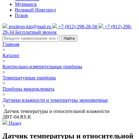
Мурманск
Великий Новгород
Псков
pozitron-kip@mail.ru
+7 (812) 298-28-58
+7 (812) 298-
29-34
Бесплатный звонок
Найти
Главная
>
Каталог
>
Контрольно-измерительные приборы
>
Температурные приборы
>
Приборы микроклимата
>
Датчики влажности и температуры экономичные
>
Датчик температуры и относительной влажности
ДВТ-04.RS.K
Назад
Датчик температуры и относительной