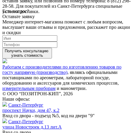
оставив заявку, или позвонив по номеру телефона: 8 (812) 298-
28-58. Для покупателей из Санкт-Петербурга специальные
Есть вопрос?
условия доставки.
Оставьте заявку
Менеджер интернет-магазина поможет с любым вопросом,
выслушает ваши
отзывы
и предложения, расскажет про акции
и скидки
Получить консультацию
узнать стоимость
Работаем с производителями по изготовлению товаров по
госту напрямую (производство)
, являясь официальными
поставщиками по ареометрам, лабораторной посуде,
оборудованию и аксессуаров для химических процессов,
измерительным приборам
и манометрии.
© ООО “ПОЗИТРОН-КИП”, 2026
Наши офисы:
Санкт-Петербург
проспект Науки, дом 47, к.2
Вход со двора - подъезд №5, код на двери "9"
Санкт-Петербург
улица Новостроек д.13 лит.А
Вход со двора