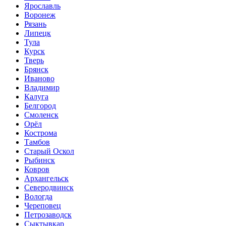
Ярославль
Воронеж
Рязань
Липецк
Тула
Курск
Тверь
Брянск
Иваново
Владимир
Калуга
Белгород
Смоленск
Орёл
Кострома
Тамбов
Старый Оскол
Рыбинск
Ковров
Архангельск
Северодвинск
Вологда
Череповец
Петрозаводск
Сыктывкар