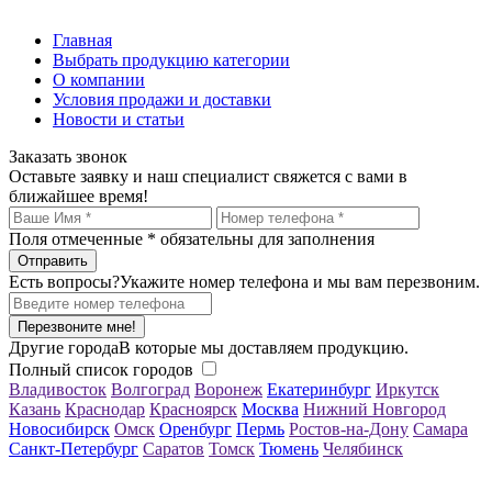
Главная
Выбрать продукцию категории
О компании
Условия продажи и доставки
Новости и статьи
Заказать звонок
Оставьте заявку и наш специалист свяжется с вами в
ближайшее время!
Поля отмеченные
*
обязательны для заполнения
Есть вопросы?
Укажите номер телефона и мы вам перезвоним.
Перезвоните мне!
Другие города
В которые мы доставляем продукцию.
Полный список городов
Владивосток
Волгоград
Воронеж
Екатеринбург
Иркутск
Казань
Краснодар
Красноярск
Москва
Нижний Новгород
Новосибирск
Омск
Оренбург
Пермь
Ростов-на-Дону
Самара
Санкт-Петербург
Саратов
Томск
Тюмень
Челябинск