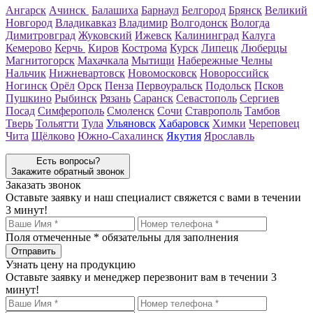
Ангарск
Ачинск
Балашиха
Барнаул
Белгород
Брянск
Великий
Новгород
Владикавказ
Владимир
Волгодонск
Вологда
Димитровград
Жуковский
Ижевск
Калининград
Калуга
Кемерово
Керчь
Киров
Кострома
Курск
Липецк
Люберцы
Магнитогорск
Махачкала
Мытищи
Набережные Челны
Нальчик
Нижневартовск
Новомосковск
Новороссийск
Ногинск
Орёл
Орск
Пенза
Первоуральск
Подольск
Псков
Пушкино
Рыбинск
Рязань
Саранск
Севастополь
Сергиев
Посад
Симферополь
Смоленск
Сочи
Ставрополь
Тамбов
Тверь
Тольятти
Тула
Ульяновск
Хабаровск
Химки
Череповец
Чита
Щёлково
Южно-Сахалинск
Якутия
Ярославль
Есть вопросы?
Закажите обратный звонок
Заказать звонок
Оставьте заявку и наш специалист свяжется с вами в течении
3 минут!
Поля отмеченные
*
обязательны для заполнения
Узнать цену на продукцию
Оставьте заявку и менеджер перезвонит вам в течении 3
минут!