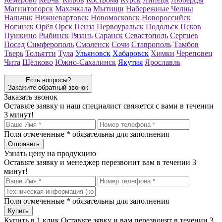
Магнитогорск
Махачкала
Мытищи
Набережные Челны
Нальчик
Нижневартовск
Новомосковск
Новороссийск
Ногинск
Орёл
Орск
Пенза
Первоуральск
Подольск
Псков
Пушкино
Рыбинск
Рязань
Саранск
Севастополь
Сергиев
Посад
Симферополь
Смоленск
Сочи
Ставрополь
Тамбов
Тверь
Тольятти
Тула
Ульяновск
Хабаровск
Химки
Череповец
Чита
Щёлково
Южно-Сахалинск
Якутия
Ярославль
Есть вопросы?
Закажите обратный звонок
Заказать звонок
Оставьте заявку и наш специалист свяжется с вами в течении
3 минут!
Поля отмеченные
*
обязательны для заполнения
Узнать цену на продукцию
Оставьте заявку и менеджер перезвонит вам в течении 3
минут!
Поля отмеченные
*
обязательны для заполнения
Купить в 1 клик
Оставьте зявку и вам перезвонят в течении 3