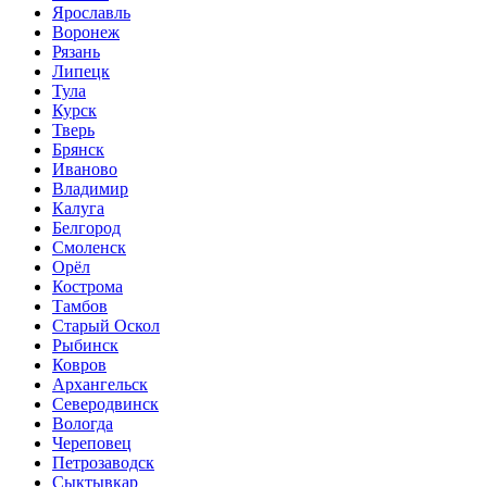
Ярославль
Воронеж
Рязань
Липецк
Тула
Курск
Тверь
Брянск
Иваново
Владимир
Калуга
Белгород
Смоленск
Орёл
Кострома
Тамбов
Старый Оскол
Рыбинск
Ковров
Архангельск
Северодвинск
Вологда
Череповец
Петрозаводск
Сыктывкар