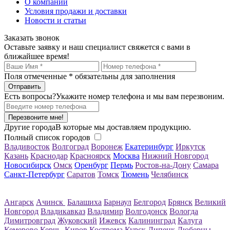
О компании
Условия продажи и доставки
Новости и статьи
Заказать звонок
Оставьте заявку и наш специалист свяжется с вами в
ближайшее время!
Поля отмеченные
*
обязательны для заполнения
Есть вопросы?
Укажите номер телефона и мы вам перезвоним.
Перезвоните мне!
Другие города
В которые мы доставляем продукцию.
Полный список городов
Владивосток
Волгоград
Воронеж
Екатеринбург
Иркутск
Казань
Краснодар
Красноярск
Москва
Нижний Новгород
Новосибирск
Омск
Оренбург
Пермь
Ростов-на-Дону
Самара
Санкт-Петербург
Саратов
Томск
Тюмень
Челябинск
Ангарск
Ачинск
Балашиха
Барнаул
Белгород
Брянск
Великий
Новгород
Владикавказ
Владимир
Волгодонск
Вологда
Димитровград
Жуковский
Ижевск
Калининград
Калуга
Кемерово
Керчь
Киров
Кострома
Курск
Липецк
Люберцы