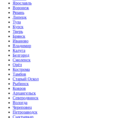
Ярославль
Воронеж
Рязань
Липецк
Тула
Курск
Тверь
Брянск
Иваново
Владимир
Калуга
Белгород
Смоленск
Орёл
Кострома
Тамбов
Старый Оскол
Рыбинск
Ковров
Архангельск
Северодвинск
Вологда
Череповец
Петрозаводск
Сыктывкар