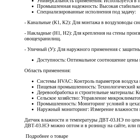
Универсальность применения: Используется в п
Промышленная надежность: Высокая стабильнос
Специализированные исполнения под задачу:
- Канальные (К1, К2): Для монтажа в воздуховоды си
- Накладные (Н1, Н2): Для крепления на стены прои
овощехранилищ.
- Уличный (У): Для наружного применения с защитны
Доступность: Оптимальное соотношение цены 
Область применения:
Системы HVAC: Контроль параметров воздуха 
Пищевая промышленность: Технологический конт
Деревообработка и строительные материалы: К
Сельское хозяйство: Управление микроклимато
Промышленность: Мониторинг условий в цехах
Наружный мониторинг: Измерение влажности и
Датчик влажности и температуры ДВТ-03.НЭ по цене
ДВТ-03.НЭ можно оптом и в розницу на сайте, или по
Подробнее о товаре