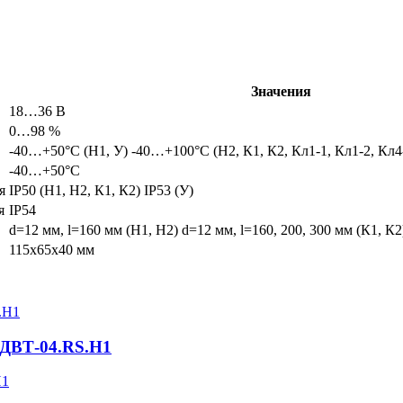
Значения
18…36 В
0…98 %
-40…+50°С (Н1, У) -40…+100°С (Н2, К1, К2, Кл1-1, Кл1-2, Кл4
-40…+50°С
я
IP50 (Н1, Н2, К1, К2) IP53 (У)
я
IP54
d=12 мм, l=160 мм (Н1, Н2) d=12 мм, l=160, 200, 300 мм (К1, К2
115х65х40 мм
 ДВТ-04.RS.Н1