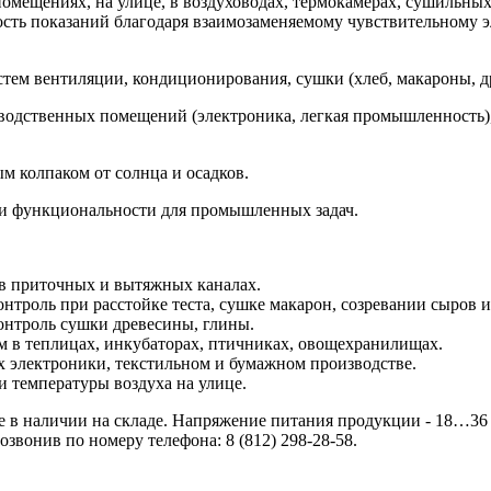
омещениях, на улице, в воздуховодах, термокамерах, сушильных
ть показаний благодаря взаимозаменяемому чувствительному эл
стем вентиляции, кондиционирования, сушки (хлеб, макароны, д
зводственных помещений (электроника, легкая промышленность)
м колпаком от солнца и осадков.
и функциональности для промышленных задач.
в приточных и вытяжных каналах.
роль при расстойке теста, сушке макарон, созревании сыров и
онтроль сушки древесины, глины.
м в теплицах, инкубаторах, птичниках, овощехранилищах.
 электроники, текстильном и бумажном производстве.
 температуры воздуха на улице.
 в наличии на складе. Напряжение питания продукции - 18…36 
звонив по номеру телефона: 8 (812) 298-28-58.