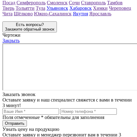
Посад
Симферополь
Смоленск
Сочи
Ставрополь
Тамбов
Тверь
Тольятти
Тула
Ульяновск
Хабаровск
Химки
Череповец
Чита
Щёлково
Южно-Сахалинск
Якутия
Ярославль
Есть вопросы?
Закажите обратный звонок
Чертежи
Закрыть
Заказать звонок
Оставьте заявку и наш специалист свяжется с вами в течении
3 минут!
Поля отмеченные
*
обязательны для заполнения
Узнать цену на продукцию
Оставьте заявку и менеджер перезвонит вам в течении 3