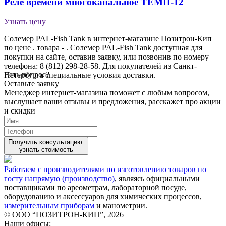
Реле времени многоканальное ТЕМП-12
Узнать цену
Солемер PAL-Fish Tank в интернет-магазине Позитрон-Кип
по цене . товара - . Солемер PAL-Fish Tank доступная для
покупки на сайте, оставив заявку, или позвонив по номеру
телефона: 8 (812) 298-28-58. Для покупателей из Санкт-
Есть вопрос?
Петербурга специальные условия доставки.
Оставьте заявку
Менеджер интернет-магазина поможет с любым вопросом,
выслушает ваши
отзывы
и предложения, расскажет про акции
и скидки
Получить консультацию
узнать стоимость
Работаем с производителями по изготовлению товаров по
госту напрямую (производство)
, являясь официальными
поставщиками по ареометрам, лабораторной посуде,
оборудованию и аксессуаров для химических процессов,
измерительным приборам
и манометрии.
© ООО “ПОЗИТРОН-КИП”, 2026
Наши офисы: