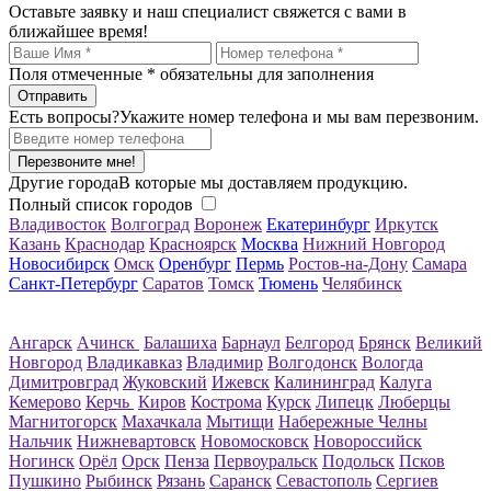
Оставьте заявку и наш специалист свяжется с вами в
ближайшее время!
Поля отмеченные
*
обязательны для заполнения
Есть вопросы?
Укажите номер телефона и мы вам перезвоним.
Перезвоните мне!
Другие города
В которые мы доставляем продукцию.
Полный список городов
Владивосток
Волгоград
Воронеж
Екатеринбург
Иркутск
Казань
Краснодар
Красноярск
Москва
Нижний Новгород
Новосибирск
Омск
Оренбург
Пермь
Ростов-на-Дону
Самара
Санкт-Петербург
Саратов
Томск
Тюмень
Челябинск
Ангарск
Ачинск
Балашиха
Барнаул
Белгород
Брянск
Великий
Новгород
Владикавказ
Владимир
Волгодонск
Вологда
Димитровград
Жуковский
Ижевск
Калининград
Калуга
Кемерово
Керчь
Киров
Кострома
Курск
Липецк
Люберцы
Магнитогорск
Махачкала
Мытищи
Набережные Челны
Нальчик
Нижневартовск
Новомосковск
Новороссийск
Ногинск
Орёл
Орск
Пенза
Первоуральск
Подольск
Псков
Пушкино
Рыбинск
Рязань
Саранск
Севастополь
Сергиев