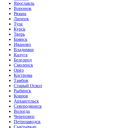
Ярославль
Воронеж
Рязань
Липецк
Тула
Курск
Тверь
Брянск
Иваново
Владимир
Калуга
Белгород
Смоленск
Орёл
Кострома
Тамбов
Старый Оскол
Рыбинск
Ковров
Архангельск
Северодвинск
Вологда
Череповец
Петрозаводск
Сыктывкар