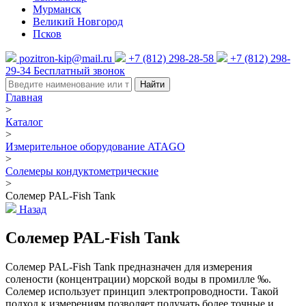
Мурманск
Великий Новгород
Псков
pozitron-kip@mail.ru
+7 (812) 298-28-58
+7 (812) 298-
29-34
Бесплатный звонок
Найти
Главная
>
Каталог
>
Измерительное оборудование ATAGO
>
Солемеры кондуктометрические
>
Солемер PAL-Fish Tank
Назад
Солемер PAL-Fish Tank
Солемер PAL-Fish Tank предназначен для измерения
солености (концентрации) морской воды в промилле ‰.
Солемер использует принцип электропроводности. Такой
подход к измерениям позволяет получать более точные и