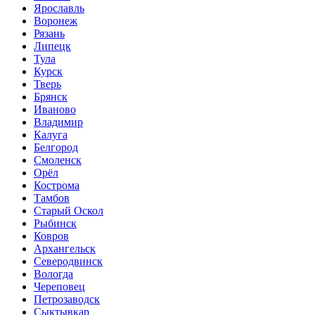
Ярославль
Воронеж
Рязань
Липецк
Тула
Курск
Тверь
Брянск
Иваново
Владимир
Калуга
Белгород
Смоленск
Орёл
Кострома
Тамбов
Старый Оскол
Рыбинск
Ковров
Архангельск
Северодвинск
Вологда
Череповец
Петрозаводск
Сыктывкар