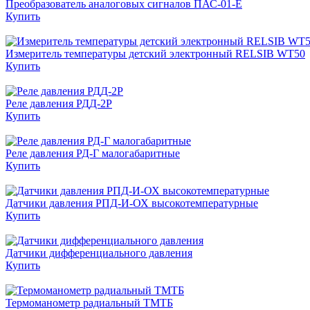
Преобразователь аналоговых сигналов ПАС-01-Е
Купить
Измеритель температуры детский электронный RELSIB WT50
Купить
Реле давления РДД-2Р
Купить
Реле дав­ле­ния РД-Г мало­га­ба­рит­ные
Купить
Датчики давления РПД-И-ОХ высокотемпературные
Купить
Датчики дифференциального давления
Купить
Термоманометр радиальный ТМТБ