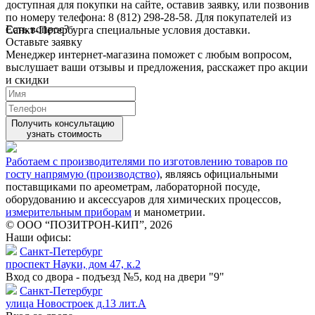
доступная для покупки на сайте, оставив заявку, или позвонив
по номеру телефона: 8 (812) 298-28-58. Для покупателей из
Есть вопрос?
Санкт-Петербурга специальные условия доставки.
Оставьте заявку
Менеджер интернет-магазина поможет с любым вопросом,
выслушает ваши
отзывы
и предложения, расскажет про акции
и скидки
Получить консультацию
узнать стоимость
Работаем с производителями по изготовлению товаров по
госту напрямую (производство)
, являясь официальными
поставщиками по ареометрам, лабораторной посуде,
оборудованию и аксессуаров для химических процессов,
измерительным приборам
и манометрии.
© ООО “ПОЗИТРОН-КИП”, 2026
Наши офисы:
Санкт-Петербург
проспект Науки, дом 47, к.2
Вход со двора - подъезд №5, код на двери "9"
Санкт-Петербург
улица Новостроек д.13 лит.А