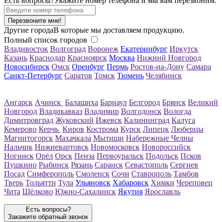
Есть вопросы?
Укажите номер телефона и мы вам перезвоним.
Перезвоните мне!
Другие города
В которые мы доставляем продукцию.
Полный список городов
Владивосток
Волгоград
Воронеж
Екатеринбург
Иркутск
Казань
Краснодар
Красноярск
Москва
Нижний Новгород
Новосибирск
Омск
Оренбург
Пермь
Ростов-на-Дону
Самара
Санкт-Петербург
Саратов
Томск
Тюмень
Челябинск
Ангарск
Ачинск
Балашиха
Барнаул
Белгород
Брянск
Великий
Новгород
Владикавказ
Владимир
Волгодонск
Вологда
Димитровград
Жуковский
Ижевск
Калининград
Калуга
Кемерово
Керчь
Киров
Кострома
Курск
Липецк
Люберцы
Магнитогорск
Махачкала
Мытищи
Набережные Челны
Нальчик
Нижневартовск
Новомосковск
Новороссийск
Ногинск
Орёл
Орск
Пенза
Первоуральск
Подольск
Псков
Пушкино
Рыбинск
Рязань
Саранск
Севастополь
Сергиев
Посад
Симферополь
Смоленск
Сочи
Ставрополь
Тамбов
Тверь
Тольятти
Тула
Ульяновск
Хабаровск
Химки
Череповец
Чита
Щёлково
Южно-Сахалинск
Якутия
Ярославль
Есть вопросы?
Закажите обратный звонок