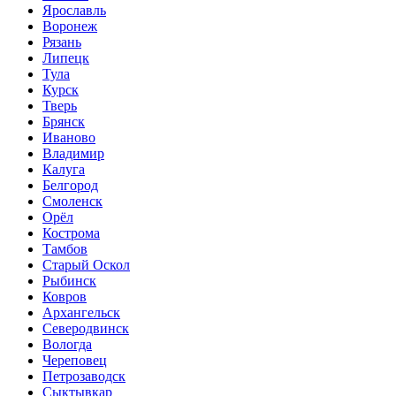
Ярославль
Воронеж
Рязань
Липецк
Тула
Курск
Тверь
Брянск
Иваново
Владимир
Калуга
Белгород
Смоленск
Орёл
Кострома
Тамбов
Старый Оскол
Рыбинск
Ковров
Архангельск
Северодвинск
Вологда
Череповец
Петрозаводск
Сыктывкар