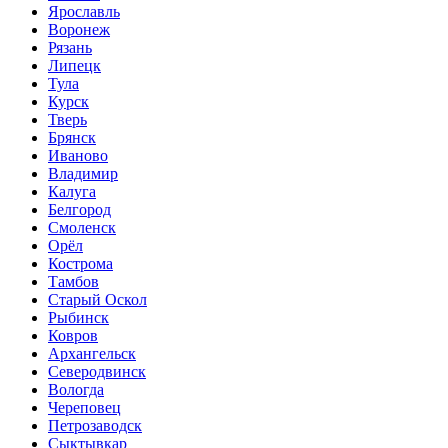
Ярославль
Воронеж
Рязань
Липецк
Тула
Курск
Тверь
Брянск
Иваново
Владимир
Калуга
Белгород
Смоленск
Орёл
Кострома
Тамбов
Старый Оскол
Рыбинск
Ковров
Архангельск
Северодвинск
Вологда
Череповец
Петрозаводск
Сыктывкар