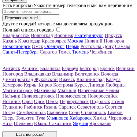
Есть вопросы?
Укажите номер телефона и мы вам перезвоним.
Перезвоните мне!
Другие города
В которые мы доставляем продукцию.
Полный список городов
Владивосток
Волгоград
Воронеж
Екатеринбург
Иркутск
Казань
Краснодар
Красноярск
Москва
Нижний Новгород
Новосибирск
Омск
Оренбург
Пермь
Ростов-на-Дону
Самара
Санкт-Петербург
Саратов
Томск
Тюмень
Челябинск
Ангарск
Ачинск
Балашиха
Барнаул
Белгород
Брянск
Великий
Новгород
Владикавказ
Владимир
Волгодонск
Вологда
Димитровград
Жуковский
Ижевск
Калининград
Калуга
Кемерово
Керчь
Киров
Кострома
Курск
Липецк
Люберцы
Магнитогорск
Махачкала
Мытищи
Набережные Челны
Нальчик
Нижневартовск
Новомосковск
Новороссийск
Ногинск
Орёл
Орск
Пенза
Первоуральск
Подольск
Псков
Пушкино
Рыбинск
Рязань
Саранск
Севастополь
Сергиев
Посад
Симферополь
Смоленск
Сочи
Ставрополь
Тамбов
Тверь
Тольятти
Тула
Ульяновск
Хабаровск
Химки
Череповец
Чита
Щёлково
Южно-Сахалинск
Якутия
Ярославль
Есть вопросы?