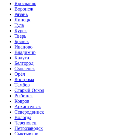
Ярославль
Воронеж
Рязань
Липецк
Тула
Курск
Тверь
Брянск
Иваново
Владимир
Калуга
Белгород
Смоленск
Орёл
Кострома
Тамбов
Старый Оскол
Рыбинск
Ковров
Архангельск
Северодвинск
Вологда
Череповец
Петрозаводск
Сыктывкар