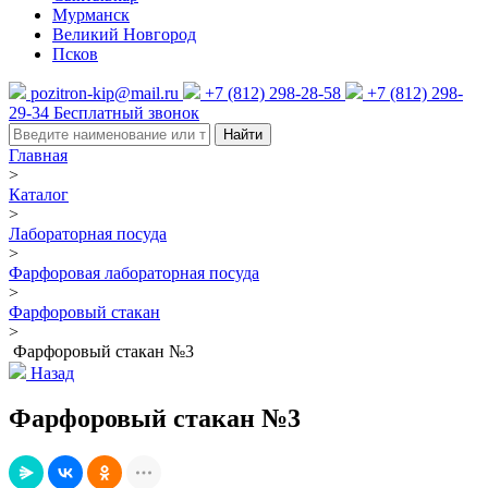
Мурманск
Великий Новгород
Псков
pozitron-kip@mail.ru
+7 (812) 298-28-58
+7 (812) 298-
29-34
Бесплатный звонок
Найти
Главная
>
Каталог
>
Лабораторная посуда
>
Фарфоровая лабораторная посуда
>
Фарфоровый стакан
>
Фарфоровый стакан №3
Назад
Фарфоровый стакан №3