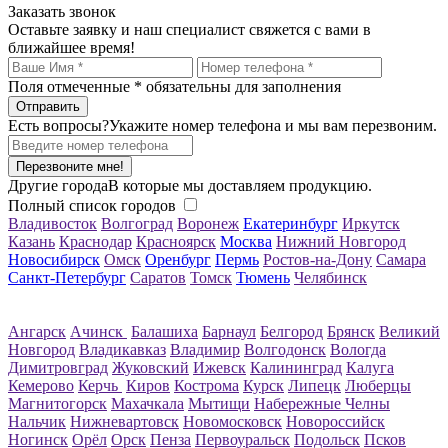
Заказать звонок
Оставьте заявку и наш специалист свяжется с вами в
ближайшее время!
Поля отмеченные
*
обязательны для заполнения
Есть вопросы?
Укажите номер телефона и мы вам перезвоним.
Перезвоните мне!
Другие города
В которые мы доставляем продукцию.
Полный список городов
Владивосток
Волгоград
Воронеж
Екатеринбург
Иркутск
Казань
Краснодар
Красноярск
Москва
Нижний Новгород
Новосибирск
Омск
Оренбург
Пермь
Ростов-на-Дону
Самара
Санкт-Петербург
Саратов
Томск
Тюмень
Челябинск
Ангарск
Ачинск
Балашиха
Барнаул
Белгород
Брянск
Великий
Новгород
Владикавказ
Владимир
Волгодонск
Вологда
Димитровград
Жуковский
Ижевск
Калининград
Калуга
Кемерово
Керчь
Киров
Кострома
Курск
Липецк
Люберцы
Магнитогорск
Махачкала
Мытищи
Набережные Челны
Нальчик
Нижневартовск
Новомосковск
Новороссийск
Ногинск
Орёл
Орск
Пенза
Первоуральск
Подольск
Псков