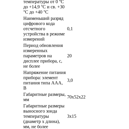
температуры от 0 °C
до +14,9 °C и св. +30
°C до +40 °C
Наименьший разряд
цифрового кода
отсчетного
0,1
устройства в режиме
измерений
Период обновления
измеренных
параметров на
20
дисплее прибора, с,
не более
Напряжение питания
прибора: элемент
3,0
питания типа ААА,
В
Габаритные размеры,
70х52х22
мм
Габаритные размеры
выносного зонда
температуры
3х15
(диаметр х длина),
мм, не более