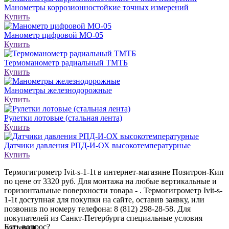
Манометры коррозионностойкие точных измерений
Купить
Манометр цифровой МО-05
Купить
Термоманометр радиальный ТМТБ
Купить
Манометры железнодорожные
Купить
Рулетки лотовые (стальная лента)
Купить
Датчики давления РПД-И-ОХ высокотемпературные
Купить
Термогигрометр Ivit-s-1-1t в интернет-магазине Позитрон-Кип
по цене от 3320 руб. Для монтажа на любые вертикальные и
горизонтальные поверхности товара - . Термогигрометр Ivit-s-
1-1t доступная для покупки на сайте, оставив заявку, или
позвонив по номеру телефона: 8 (812) 298-28-58. Для
покупателей из Санкт-Петербурга специальные условия
Есть вопрос?
доставки.