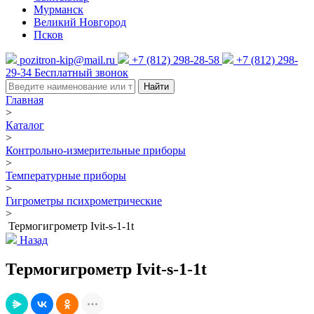
Мурманск
Великий Новгород
Псков
pozitron-kip@mail.ru
+7 (812) 298-28-58
+7 (812) 298-
29-34
Бесплатный звонок
Найти
Главная
>
Каталог
>
Контрольно-измерительные приборы
>
Температурные приборы
>
Гигрометры психрометрические
>
Термогигрометр Ivit-s-1-1t
Назад
Термогигрометр Ivit-s-1-1t