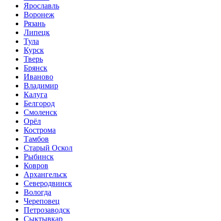
Ярославль
Воронеж
Рязань
Липецк
Тула
Курск
Тверь
Брянск
Иваново
Владимир
Калуга
Белгород
Смоленск
Орёл
Кострома
Тамбов
Старый Оскол
Рыбинск
Ковров
Архангельск
Северодвинск
Вологда
Череповец
Петрозаводск
Сыктывкар