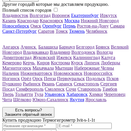
Другие города
В которые мы доставляем продукцию.
Полный список городов
Владивосток
Волгоград
Воронеж
Екатеринбург
Иркутск
Казань
Краснодар
Красноярск
Москва
Нижний Новгород
Новосибирск
Омск
Оренбург
Пермь
Ростов-на-Дону
Самара
Санкт-Петербург
Саратов
Томск
Тюмень
Челябинск
Ангарск
Ачинск
Балашиха
Барнаул
Белгород
Брянск
Великий
Новгород
Владикавказ
Владимир
Волгодонск
Вологда
Димитровград
Жуковский
Ижевск
Калининград
Калуга
Кемерово
Керчь
Киров
Кострома
Курск
Липецк
Люберцы
Магнитогорск
Махачкала
Мытищи
Набережные Челны
Нальчик
Нижневартовск
Новомосковск
Новороссийск
Ногинск
Орёл
Орск
Пенза
Первоуральск
Подольск
Псков
Пушкино
Рыбинск
Рязань
Саранск
Севастополь
Сергиев
Посад
Симферополь
Смоленск
Сочи
Ставрополь
Тамбов
Тверь
Тольятти
Тула
Ульяновск
Хабаровск
Химки
Череповец
Чита
Щёлково
Южно-Сахалинск
Якутия
Ярославль
Есть вопросы?
Закажите обратный звонок
Купить продукцию
Термогигрометр Ivit-s-1-1t