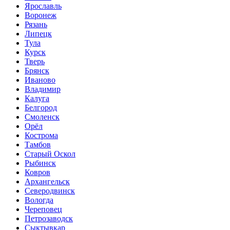
Ярославль
Воронеж
Рязань
Липецк
Тула
Курск
Тверь
Брянск
Иваново
Владимир
Калуга
Белгород
Смоленск
Орёл
Кострома
Тамбов
Старый Оскол
Рыбинск
Ковров
Архангельск
Северодвинск
Вологда
Череповец
Петрозаводск
Сыктывкар