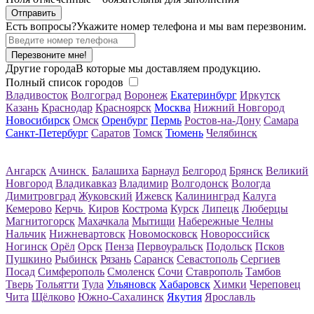
Есть вопросы?
Укажите номер телефона и мы вам перезвоним.
Перезвоните мне!
Другие города
В которые мы доставляем продукцию.
Полный список городов
Владивосток
Волгоград
Воронеж
Екатеринбург
Иркутск
Казань
Краснодар
Красноярск
Москва
Нижний Новгород
Новосибирск
Омск
Оренбург
Пермь
Ростов-на-Дону
Самара
Санкт-Петербург
Саратов
Томск
Тюмень
Челябинск
Ангарск
Ачинск
Балашиха
Барнаул
Белгород
Брянск
Великий
Новгород
Владикавказ
Владимир
Волгодонск
Вологда
Димитровград
Жуковский
Ижевск
Калининград
Калуга
Кемерово
Керчь
Киров
Кострома
Курск
Липецк
Люберцы
Магнитогорск
Махачкала
Мытищи
Набережные Челны
Нальчик
Нижневартовск
Новомосковск
Новороссийск
Ногинск
Орёл
Орск
Пенза
Первоуральск
Подольск
Псков
Пушкино
Рыбинск
Рязань
Саранск
Севастополь
Сергиев
Посад
Симферополь
Смоленск
Сочи
Ставрополь
Тамбов
Тверь
Тольятти
Тула
Ульяновск
Хабаровск
Химки
Череповец
Чита
Щёлково
Южно-Сахалинск
Якутия
Ярославль