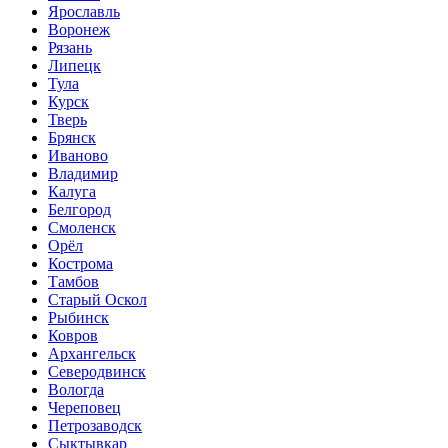
Ярославль
Воронеж
Рязань
Липецк
Тула
Курск
Тверь
Брянск
Иваново
Владимир
Калуга
Белгород
Смоленск
Орёл
Кострома
Тамбов
Старый Оскол
Рыбинск
Ковров
Архангельск
Северодвинск
Вологда
Череповец
Петрозаводск
Сыктывкар