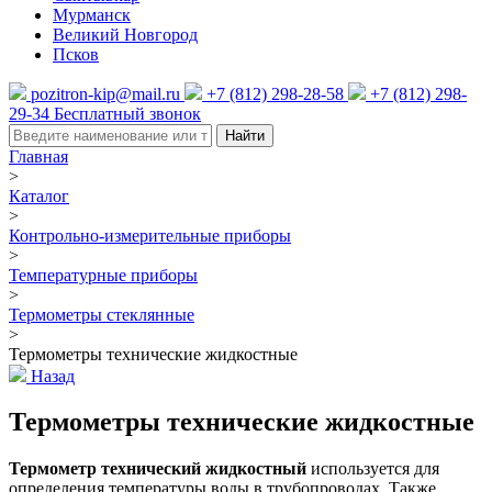
Мурманск
Великий Новгород
Псков
pozitron-kip@mail.ru
+7 (812) 298-28-58
+7 (812) 298-
29-34
Бесплатный звонок
Найти
Главная
>
Каталог
>
Контрольно-измерительные приборы
>
Температурные приборы
>
Термометры стеклянные
>
Термометры технические жидкостные
Назад
Термометры технические жидкостные
Термометр технический жидкостный
используется для
определения температуры воды в трубопроводах. Также