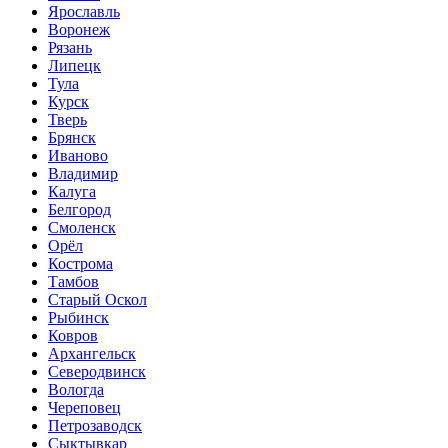
Ярославль
Воронеж
Рязань
Липецк
Тула
Курск
Тверь
Брянск
Иваново
Владимир
Калуга
Белгород
Смоленск
Орёл
Кострома
Тамбов
Старый Оскол
Рыбинск
Ковров
Архангельск
Северодвинск
Вологда
Череповец
Петрозаводск
Сыктывкар