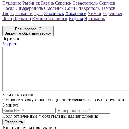
Пушкино
Рыбинск
Рязань
Саранск
Севастополь
Сергиев
Посад
Симферополь
Смоленск
Сочи
Ставрополь
Тамбов
Тверь
Тольятти
Тула
Ульяновск
Хабаровск
Химки
Череповец
Чита
Щёлково
Южно-Сахалинск
Якутия
Ярославль
Есть вопросы?
Закажите обратный звонок
Чертежи
Закрыть
Заказать звонок
Оставьте заявку и наш специалист свяжется с вами в течении
3 минут!
Поля отмеченные
*
обязательны для заполнения
Узнать цену на продукцию