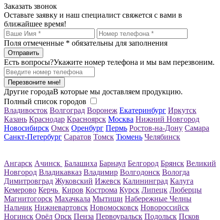
Заказать звонок
Оставьте заявку и наш специалист свяжется с вами в
ближайшее время!
Поля отмеченные
*
обязательны для заполнения
Есть вопросы?
Укажите номер телефона и мы вам перезвоним.
Перезвоните мне!
Другие города
В которые мы доставляем продукцию.
Полный список городов
Владивосток
Волгоград
Воронеж
Екатеринбург
Иркутск
Казань
Краснодар
Красноярск
Москва
Нижний Новгород
Новосибирск
Омск
Оренбург
Пермь
Ростов-на-Дону
Самара
Санкт-Петербург
Саратов
Томск
Тюмень
Челябинск
Ангарск
Ачинск
Балашиха
Барнаул
Белгород
Брянск
Великий
Новгород
Владикавказ
Владимир
Волгодонск
Вологда
Димитровград
Жуковский
Ижевск
Калининград
Калуга
Кемерово
Керчь
Киров
Кострома
Курск
Липецк
Люберцы
Магнитогорск
Махачкала
Мытищи
Набережные Челны
Нальчик
Нижневартовск
Новомосковск
Новороссийск
Ногинск
Орёл
Орск
Пенза
Первоуральск
Подольск
Псков