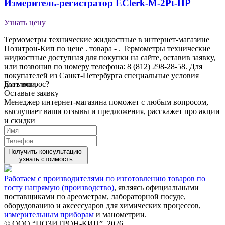
Измеритель-регистратор EClerk-M-2Pt-HP
Узнать цену
Термометры технические жидкостные в интернет-магазине
Позитрон-Кип по цене . товара - . Термометры технические
жидкостные доступная для покупки на сайте, оставив заявку,
или позвонив по номеру телефона: 8 (812) 298-28-58. Для
покупателей из Санкт-Петербурга специальные условия
Есть вопрос?
доставки.
Оставьте заявку
Менеджер интернет-магазина поможет с любым вопросом,
выслушает ваши
отзывы
и предложения, расскажет про акции
и скидки
Получить консультацию
узнать стоимость
Работаем с производителями по изготовлению товаров по
госту напрямую (производство)
, являясь официальными
поставщиками по ареометрам, лабораторной посуде,
оборудованию и аксессуаров для химических процессов,
измерительным приборам
и манометрии.
© ООО “ПОЗИТРОН-КИП”, 2026