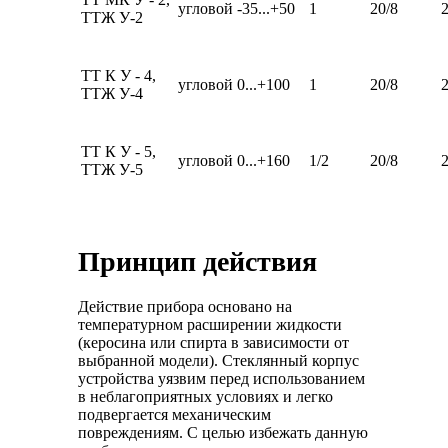
угловой
-35...+50
1
20/8
ТТЖ У-2
ТТ К У - 4,
угловой
0...+100
1
20/8
ТТЖ У-4
ТТ К У - 5,
угловой
0...+160
1/2
20/8
ТТЖ У-5
Принцип действия
Действие прибора основано на
температурном расширении жидкости
(керосина или спирта в зависимости от
выбранной модели). Стеклянный корпус
устройства уязвим перед использованием
в неблагоприятных условиях и легко
подвергается механическим
повреждениям. С целью избежать данную