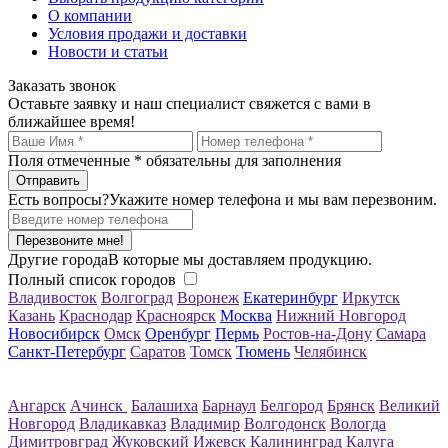
О компании
Условия продажи и доставки
Новости и статьи
Заказать звонок
Оставьте заявку и наш специалист свяжется с вами в
ближайшее время!
Поля отмеченные
*
обязательны для заполнения
Есть вопросы?
Укажите номер телефона и мы вам перезвоним.
Перезвоните мне!
Другие города
В которые мы доставляем продукцию.
Полный список городов
Владивосток
Волгоград
Воронеж
Екатеринбург
Иркутск
Казань
Краснодар
Красноярск
Москва
Нижний Новгород
Новосибирск
Омск
Оренбург
Пермь
Ростов-на-Дону
Самара
Санкт-Петербург
Саратов
Томск
Тюмень
Челябинск
Ангарск
Ачинск
Балашиха
Барнаул
Белгород
Брянск
Великий
Новгород
Владикавказ
Владимир
Волгодонск
Вологда
Димитровград
Жуковский
Ижевск
Калининград
Калуга