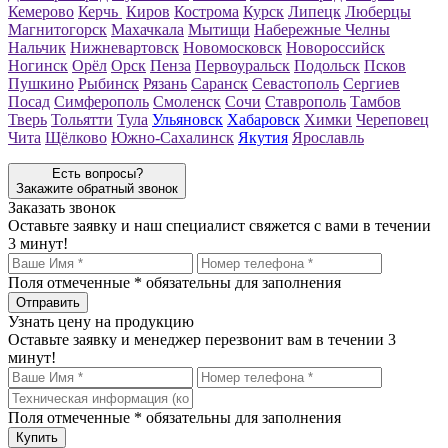
Кемерово
Керчь
Киров
Кострома
Курск
Липецк
Люберцы
Магнитогорск
Махачкала
Мытищи
Набережные Челны
Нальчик
Нижневартовск
Новомосковск
Новороссийск
Ногинск
Орёл
Орск
Пенза
Первоуральск
Подольск
Псков
Пушкино
Рыбинск
Рязань
Саранск
Севастополь
Сергиев
Посад
Симферополь
Смоленск
Сочи
Ставрополь
Тамбов
Тверь
Тольятти
Тула
Ульяновск
Хабаровск
Химки
Череповец
Чита
Щёлково
Южно-Сахалинск
Якутия
Ярославль
Есть вопросы?
Закажите обратный звонок
Заказать звонок
Оставьте заявку и наш специалист свяжется с вами в течении
3 минут!
Поля отмеченные
*
обязательны для заполнения
Узнать цену на продукцию
Оставьте заявку и менеджер перезвонит вам в течении 3
минут!
Поля отмеченные
*
обязательны для заполнения