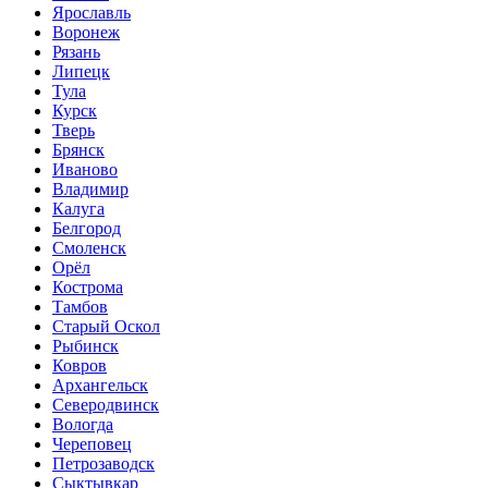
Ярославль
Воронеж
Рязань
Липецк
Тула
Курск
Тверь
Брянск
Иваново
Владимир
Калуга
Белгород
Смоленск
Орёл
Кострома
Тамбов
Старый Оскол
Рыбинск
Ковров
Архангельск
Северодвинск
Вологда
Череповец
Петрозаводск
Сыктывкар