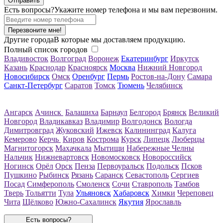
Есть вопросы?
Укажите номер телефона и мы вам перезвоним.
Перезвоните мне!
Другие города
В которые мы доставляем продукцию.
Полный список городов
Владивосток
Волгоград
Воронеж
Екатеринбург
Иркутск
Казань
Краснодар
Красноярск
Москва
Нижний Новгород
Новосибирск
Омск
Оренбург
Пермь
Ростов-на-Дону
Самара
Санкт-Петербург
Саратов
Томск
Тюмень
Челябинск
Ангарск
Ачинск
Балашиха
Барнаул
Белгород
Брянск
Великий
Новгород
Владикавказ
Владимир
Волгодонск
Вологда
Димитровград
Жуковский
Ижевск
Калининград
Калуга
Кемерово
Керчь
Киров
Кострома
Курск
Липецк
Люберцы
Магнитогорск
Махачкала
Мытищи
Набережные Челны
Нальчик
Нижневартовск
Новомосковск
Новороссийск
Ногинск
Орёл
Орск
Пенза
Первоуральск
Подольск
Псков
Пушкино
Рыбинск
Рязань
Саранск
Севастополь
Сергиев
Посад
Симферополь
Смоленск
Сочи
Ставрополь
Тамбов
Тверь
Тольятти
Тула
Ульяновск
Хабаровск
Химки
Череповец
Чита
Щёлково
Южно-Сахалинск
Якутия
Ярославль
Есть вопросы?