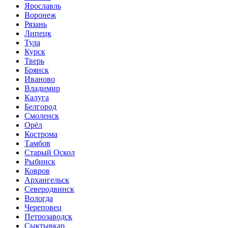
Ярославль
Воронеж
Рязань
Липецк
Тула
Курск
Тверь
Брянск
Иваново
Владимир
Калуга
Белгород
Смоленск
Орёл
Кострома
Тамбов
Старый Оскол
Рыбинск
Ковров
Архангельск
Северодвинск
Вологда
Череповец
Петрозаводск
Сыктывкар