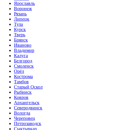
Ярославль
Воронеж
Рязань
Липецк
Тула
Курск
Тверь
Брянск
Иваново
Владимир
Калуга
Белгород
Смоленск
Орёл
Кострома
Тамбов
Старый Оскол
Рыбинск
Ковров
Архангельск
Северодвинск
Вологда
Череповец
Петрозаводск
Сыктывкар