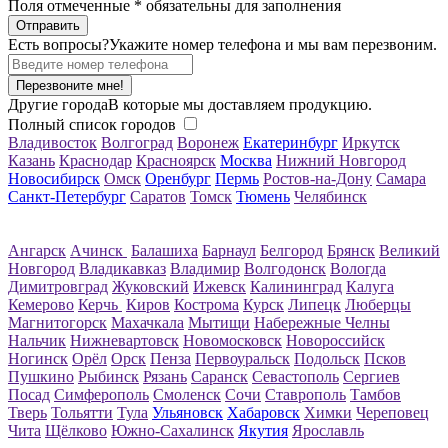
Поля отмеченные
*
обязательны для заполнения
Есть вопросы?
Укажите номер телефона и мы вам перезвоним.
Перезвоните мне!
Другие города
В которые мы доставляем продукцию.
Полный список городов
Владивосток
Волгоград
Воронеж
Екатеринбург
Иркутск
Казань
Краснодар
Красноярск
Москва
Нижний Новгород
Новосибирск
Омск
Оренбург
Пермь
Ростов-на-Дону
Самара
Санкт-Петербург
Саратов
Томск
Тюмень
Челябинск
Ангарск
Ачинск
Балашиха
Барнаул
Белгород
Брянск
Великий
Новгород
Владикавказ
Владимир
Волгодонск
Вологда
Димитровград
Жуковский
Ижевск
Калининград
Калуга
Кемерово
Керчь
Киров
Кострома
Курск
Липецк
Люберцы
Магнитогорск
Махачкала
Мытищи
Набережные Челны
Нальчик
Нижневартовск
Новомосковск
Новороссийск
Ногинск
Орёл
Орск
Пенза
Первоуральск
Подольск
Псков
Пушкино
Рыбинск
Рязань
Саранск
Севастополь
Сергиев
Посад
Симферополь
Смоленск
Сочи
Ставрополь
Тамбов
Тверь
Тольятти
Тула
Ульяновск
Хабаровск
Химки
Череповец
Чита
Щёлково
Южно-Сахалинск
Якутия
Ярославль