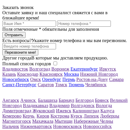
Заказать звонок
Оставьте заявку и наш специалист свяжется с вами в
ближайшее время!
Поля отмеченные
*
обязательны для заполнения
Есть вопросы?
Укажите номер телефона и мы вам перезвоним.
Перезвоните мне!
Другие города
В которые мы доставляем продукцию.
Полный список городов
Владивосток
Волгоград
Воронеж
Екатеринбург
Иркутск
Казань
Краснодар
Красноярск
Москва
Нижний Новгород
Новосибирск
Омск
Оренбург
Пермь
Ростов-на-Дону
Самара
Санкт-Петербург
Саратов
Томск
Тюмень
Челябинск
Ангарск
Ачинск
Балашиха
Барнаул
Белгород
Брянск
Великий
Новгород
Владикавказ
Владимир
Волгодонск
Вологда
Димитровград
Жуковский
Ижевск
Калининград
Калуга
Кемерово
Керчь
Киров
Кострома
Курск
Липецк
Люберцы
Магнитогорск
Махачкала
Мытищи
Набережные Челны
Нальчик
Нижневартовск
Новомосковск
Новороссийск