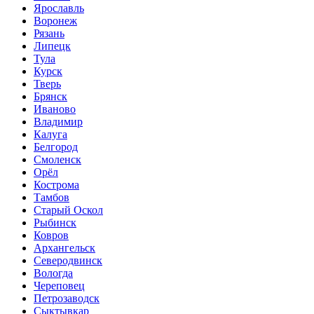
Ярославль
Воронеж
Рязань
Липецк
Тула
Курск
Тверь
Брянск
Иваново
Владимир
Калуга
Белгород
Смоленск
Орёл
Кострома
Тамбов
Старый Оскол
Рыбинск
Ковров
Архангельск
Северодвинск
Вологда
Череповец
Петрозаводск
Сыктывкар