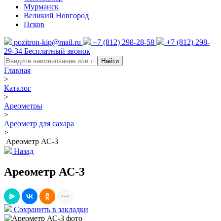
Мурманск
Великий Новгород
Псков
pozitron-kip@mail.ru
+7 (812) 298-28-58
+7 (812) 298-
29-34
Бесплатный звонок
Найти
Главная
>
Каталог
>
Ареометры
>
Ареометр для сахара
>
Ареометр АС-3
Назад
Ареометр АС-3
Сохранить в закладки