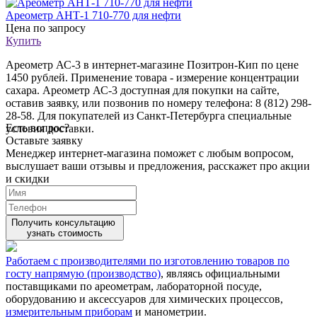
Ареометр АНТ-1 710-770 для нефти
Цена
по запросу
Купить
Ареометр АС-3 в интернет-магазине Позитрон-Кип по цене
1450 рублей. Применение товара - измерение концентрации
сахара. Ареометр АС-3 доступная для покупки на сайте,
оставив заявку, или позвонив по номеру телефона: 8 (812) 298-
28-58. Для покупателей из Санкт-Петербурга специальные
Есть вопрос?
условия доставки.
Оставьте заявку
Менеджер интернет-магазина поможет с любым вопросом,
выслушает ваши
отзывы
и предложения, расскажет про акции
и скидки
Получить консультацию
узнать стоимость
Работаем с производителями по изготовлению товаров по
госту напрямую (производство)
, являясь официальными
поставщиками по ареометрам, лабораторной посуде,
оборудованию и аксессуаров для химических процессов,
измерительным приборам
и манометрии.