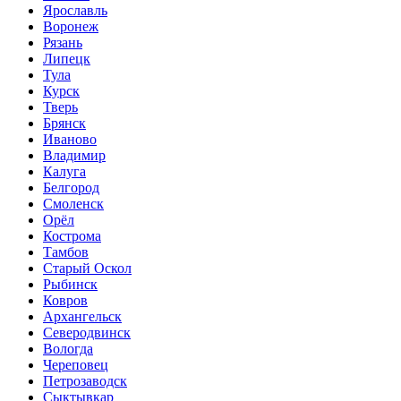
Ярославль
Воронеж
Рязань
Липецк
Тула
Курск
Тверь
Брянск
Иваново
Владимир
Калуга
Белгород
Смоленск
Орёл
Кострома
Тамбов
Старый Оскол
Рыбинск
Ковров
Архангельск
Северодвинск
Вологда
Череповец
Петрозаводск
Сыктывкар