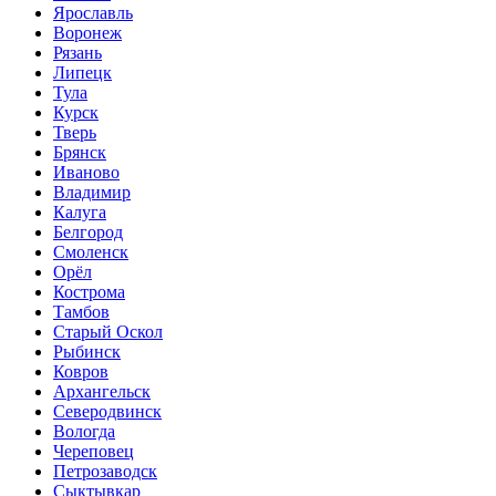
Ярославль
Воронеж
Рязань
Липецк
Тула
Курск
Тверь
Брянск
Иваново
Владимир
Калуга
Белгород
Смоленск
Орёл
Кострома
Тамбов
Старый Оскол
Рыбинск
Ковров
Архангельск
Северодвинск
Вологда
Череповец
Петрозаводск
Сыктывкар