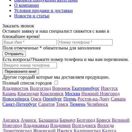
О компании
Условия продажи и доставки
Новости и статьи
Заказать звонок
Оставьте заявку и наш специалист свяжется с вами в
ближайшее время!
Поля отмеченные
*
обязательны для заполнения
Есть вопросы?
Укажите номер телефона и мы вам перезвоним.
Перезвоните мне!
Другие города
В которые мы доставляем продукцию.
Полный список городов
Владивосток
Волгоград
Воронеж
Екатеринбург
Иркутск
Казань
Краснодар
Красноярск
Москва
Нижний Новгород
Новосибирск
Омск
Оренбург
Пермь
Ростов-на-Дону
Самара
Санкт-Петербург
Саратов
Томск
Тюмень
Челябинск
Ангарск
Ачинск
Балашиха
Барнаул
Белгород
Брянск
Великий
Новгород
Владикавказ
Владимир
Волгодонск
Вологда
Димитровград
Жуковский
Ижевск
Калининград
Калуга