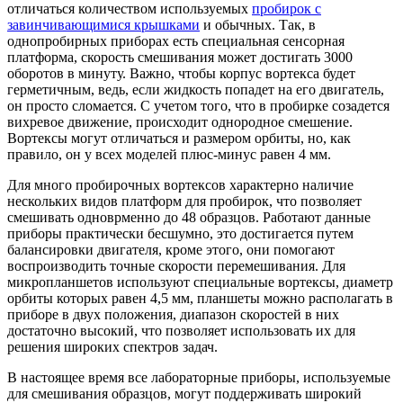
отличаться количеством используемых
пробирок с
завинчивающимися крышками
и обычных. Так, в
однопробирных приборах есть специальная сенсорная
платформа, скорость смешивания может достигать 3000
оборотов в минуту. Важно, чтобы корпус вортекса будет
герметичным, ведь, если жидкость попадет на его двигатель,
он просто сломается. С учетом того, что в пробирке созадется
вихревое движение, происходит однородное смешение.
Вортексы могут отличаться и размером орбиты, но, как
правило, он у всех моделей плюс-минус равен 4 мм.
Для много пробирочных вортексов характерно наличие
нескольких видов платформ для пробирок, что позволяет
смешивать одноврменно до 48 образцов. Работают данные
приборы практически бесшумно, это достигается путем
балансировки двигателя, кроме этого, они помогают
воспроизводить точные скорости перемешивания. Для
микропланшетов используют специальные вортексы, диаметр
орбиты которых равен 4,5 мм, планшеты можно располагать в
приборе в двух положения, диапазон скоростей в них
достаточно высокий, что позволяет использовать их для
решения широких спектров задач.
В настоящее время все лабораторные приборы, используемые
для смешивания образцов, могут поддерживать широкий