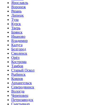
Ярославль
Воронеж
Рязань
Липецк
Тула
Курск
Тверь
Брянск
Иваново
Владимир
Калуга
Белгород
Смоленск
Орёл
Кострома
Тамбов
Старый Оскол
Рыбинск
Ковров
Архангельск
Северодвинск
Вологда
Череповец
Петрозаводск
Сыктывкар