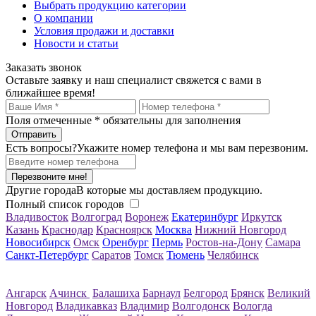
Выбрать продукцию категории
О компании
Условия продажи и доставки
Новости и статьи
Заказать звонок
Оставьте заявку и наш специалист свяжется с вами в
ближайшее время!
Поля отмеченные
*
обязательны для заполнения
Есть вопросы?
Укажите номер телефона и мы вам перезвоним.
Перезвоните мне!
Другие города
В которые мы доставляем продукцию.
Полный список городов
Владивосток
Волгоград
Воронеж
Екатеринбург
Иркутск
Казань
Краснодар
Красноярск
Москва
Нижний Новгород
Новосибирск
Омск
Оренбург
Пермь
Ростов-на-Дону
Самара
Санкт-Петербург
Саратов
Томск
Тюмень
Челябинск
Ангарск
Ачинск
Балашиха
Барнаул
Белгород
Брянск
Великий
Новгород
Владикавказ
Владимир
Волгодонск
Вологда