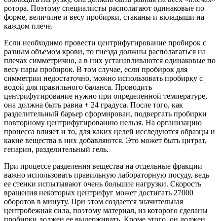
ротора. Поэтому специалисты располагают одинаковые по
форме, величине и весу пробирки, стаканы и вкладыши на
каждом плече.
Если необходимо провести центрифугирование пробирок с
разным объемом крови, то гнезда должны располагаться на
плечах симметрично, а в них устанавливаются одинаковые по
весу пары пробирок. В том случае, если пробирок для
симметрии недостаточно, можно использовать пробирку с
водой для правильного баланса. Проводить
центрифугирование нужно при определенной температуре,
она должна быть равна + 24 градуса. После того, как
разделительный барьер сформирован, подвергать пробирки
повторному центрифугированию нельзя. На организацию
процесса влияет и то, для каких целей исследуются образцы и
какие вещества в них добавляются. Это может быть цитрат,
гепарин, разделительный гель.
При процессе разделения вещества на отдельные фракции
важно использовать правильную лабораторную посуду, ведь
ее стенки испытывают очень большие нагрузки. Скорость
вращения некоторых центрифуг может достигать 27000
оборотов в минуту. При этом создается значительная
центробежная сила, поэтому материал, из которого сделаны
пробирки должен ее выдерживать. Кроме этого, он должен