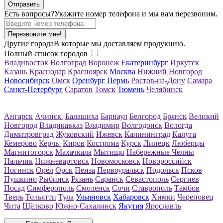
Есть вопросы?
Укажите номер телефона и мы вам перезвоним.
Перезвоните мне!
Другие города
В которые мы доставляем продукцию.
Полный список городов
Владивосток
Волгоград
Воронеж
Екатеринбург
Иркутск
Казань
Краснодар
Красноярск
Москва
Нижний Новгород
Новосибирск
Омск
Оренбург
Пермь
Ростов-на-Дону
Самара
Санкт-Петербург
Саратов
Томск
Тюмень
Челябинск
Ангарск
Ачинск
Балашиха
Барнаул
Белгород
Брянск
Великий
Новгород
Владикавказ
Владимир
Волгодонск
Вологда
Димитровград
Жуковский
Ижевск
Калининград
Калуга
Кемерово
Керчь
Киров
Кострома
Курск
Липецк
Люберцы
Магнитогорск
Махачкала
Мытищи
Набережные Челны
Нальчик
Нижневартовск
Новомосковск
Новороссийск
Ногинск
Орёл
Орск
Пенза
Первоуральск
Подольск
Псков
Пушкино
Рыбинск
Рязань
Саранск
Севастополь
Сергиев
Посад
Симферополь
Смоленск
Сочи
Ставрополь
Тамбов
Тверь
Тольятти
Тула
Ульяновск
Хабаровск
Химки
Череповец
Чита
Щёлково
Южно-Сахалинск
Якутия
Ярославль