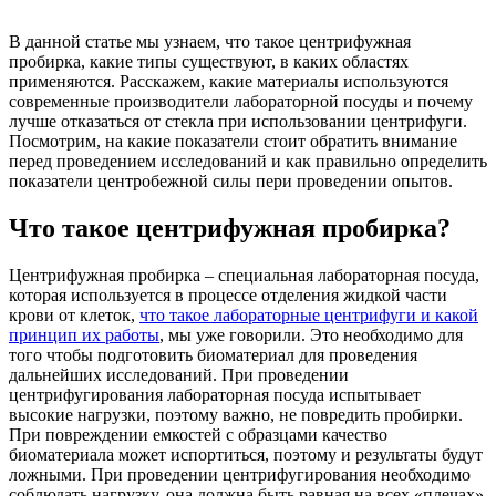
В данной статье мы узнаем, что такое центрифужная
пробирка, какие типы существуют, в каких областях
применяются. Расскажем, какие материалы используются
современные производители лабораторной посуды и почему
лучше отказаться от стекла при использовании центрифуги.
Посмотрим, на какие показатели стоит обратить внимание
перед проведением исследований и как правильно определить
показатели центробежной силы пери проведении опытов.
Что такое центрифужная пробирка?
Центрифужная пробирка – специальная лабораторная посуда,
которая используется в процессе отделения жидкой части
крови от клеток,
что такое лабораторные центрифуги и какой
принцип их работы
, мы уже говорили. Это необходимо для
того чтобы подготовить биоматериал для проведения
дальнейших исследований. При проведении
центрифугирования лабораторная посуда испытывает
высокие нагрузки, поэтому важно, не повредить пробирки.
При повреждении емкостей с образцами качество
биоматериала может испортиться, поэтому и результаты будут
ложными. При проведении центрифугирования необходимо
соблюдать нагрузку, она должна быть равная на всех «плечах»