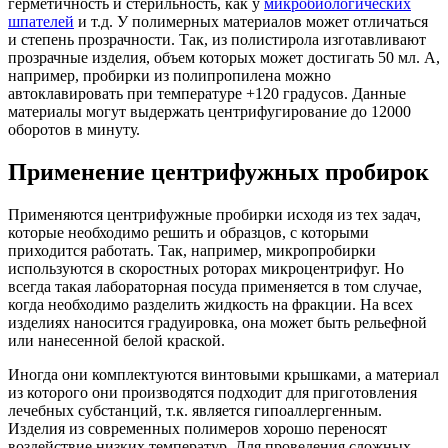
герметичность и стерильность, как у
микробиологических
шпателей
и т.д. У полимерных материалов может отличаться
и степень прозрачности. Так, из полистирола изготавливают
прозрачные изделия, объем которых может достигать 50 мл. А,
например, пробирки из полипропилена можно
автоклавировать при температуре +120 градусов. Данные
материалы могут выдержать центрифугирование до 12000
оборотов в минуту.
Применение центрифужных пробирок
Применяются центрифужные пробирки исходя из тех задач,
которые необходимо решить и образцов, с которыми
приходится работать. Так, например, микропробирки
используются в скоростных роторах микроцентрифуг. Но
всегда такая лабораторная посуда применяется в том случае,
когда необходимо разделить жидкость на фракции. На всех
изделиях наносится градуировка, она может быть рельефной
или нанесенной белой краской.
Иногда они комплектуются винтовыми крышками, а материал
из которого они производятся подходит для приготовления
лечебных субстанций, т.к. является гипоаллергенным.
Изделия из современных полимеров хорошо переносят
воздействие низких температур. Для проведения сложных