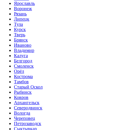
Ярославль
Воронеж
Рязань
Липецк
Тула
Курск
Тверь
Брянск
Иваново
Владимир
Калуга
Белгород
Смоленск
Орёл
Кострома
Тамбов
Старый Оскол
Рыбинск
Ковров
Архангельск
Северодвинск
Вологда
Череповец
Петрозаводск
Сыктывкар