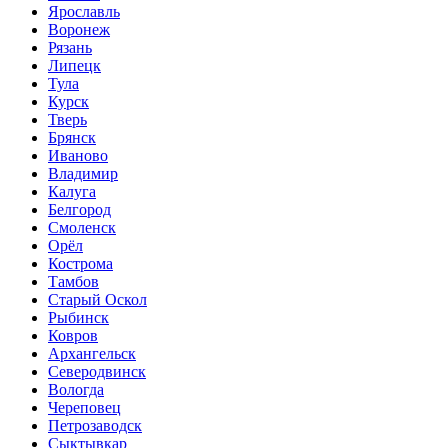
Ярославль
Воронеж
Рязань
Липецк
Тула
Курск
Тверь
Брянск
Иваново
Владимир
Калуга
Белгород
Смоленск
Орёл
Кострома
Тамбов
Старый Оскол
Рыбинск
Ковров
Архангельск
Северодвинск
Вологда
Череповец
Петрозаводск
Сыктывкар