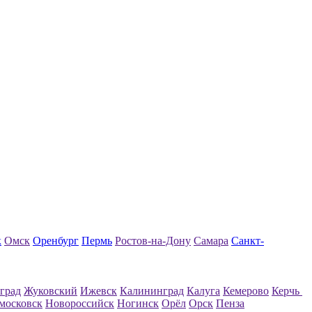
к
Омск
Оренбург
Пермь
Ростов-на-Дону
Самара
Санкт-
град
Жуковский
Ижевск
Калининград
Калуга
Кемерово
Керчь
московск
Новороссийск
Ногинск
Орёл
Орск
Пенза