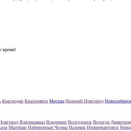
е время!
ь
Краснодар
Красноярск
Москва
Нижний Новгород
Новосибирс
Новгород
Владикавказ
Владимир
Волгодонск
Вологда
Димитров
кала
Мытищи
Набережные Челны
Нальчик
Нижневартовск
Ново