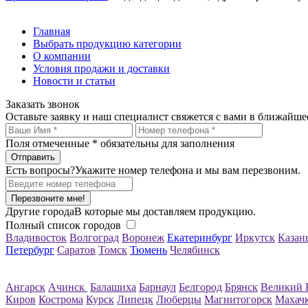
Главная
Выбрать продукцию категории
О компании
Условия продажи и доставки
Новости и статьи
Заказать звонок
Оставьте заявку и наш специалист свяжется с вами в ближайше
Поля отмеченные
*
обязательны для заполнения
Есть вопросы?
Укажите номер телефона и мы вам перезвоним.
Перезвоните мне!
Другие города
В которые мы доставляем продукцию.
Полный список городов
Владивосток
Волгоград
Воронеж
Екатеринбург
Иркутск
Казан
Петербург
Саратов
Томск
Тюмень
Челябинск
Ангарск
Ачинск
Балашиха
Барнаул
Белгород
Брянск
Великий 
Киров
Кострома
Курск
Липецк
Люберцы
Магнитогорск
Махач