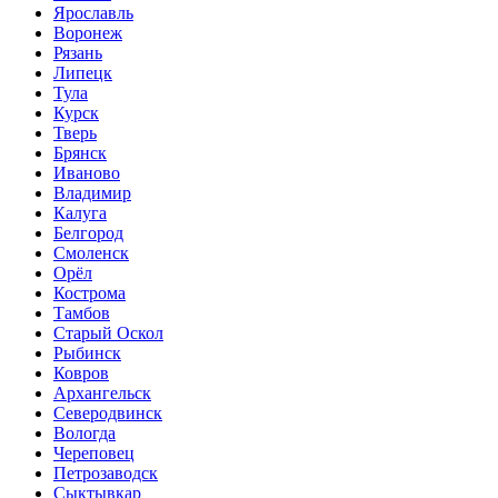
Ярославль
Воронеж
Рязань
Липецк
Тула
Курск
Тверь
Брянск
Иваново
Владимир
Калуга
Белгород
Смоленск
Орёл
Кострома
Тамбов
Старый Оскол
Рыбинск
Ковров
Архангельск
Северодвинск
Вологда
Череповец
Петрозаводск
Сыктывкар