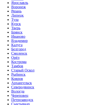
Ярославль
Воронеж
Рязань
Липецк
Тула
Курск
Тверь
Брянск
Иваново
Владимир
Калуга
Белгород
Смоленск
Орёл
Кострома
Тамбов
Старый Оскол
Рыбинск
Ковров
Архангельск
Северодвинск
Вологда
Череповец
Петрозаводск
Сыктывкар