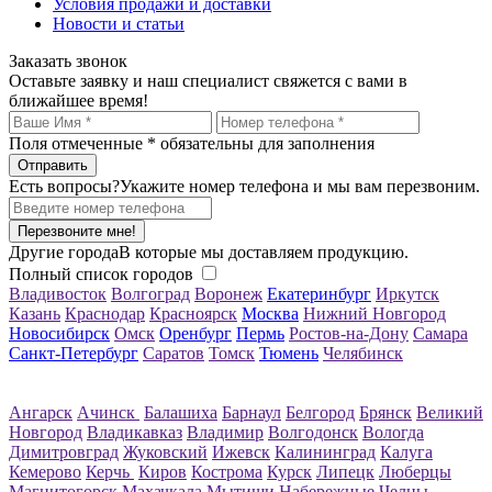
Условия продажи и доставки
Новости и статьи
Заказать звонок
Оставьте заявку и наш специалист свяжется с вами в
ближайшее время!
Поля отмеченные
*
обязательны для заполнения
Есть вопросы?
Укажите номер телефона и мы вам перезвоним.
Перезвоните мне!
Другие города
В которые мы доставляем продукцию.
Полный список городов
Владивосток
Волгоград
Воронеж
Екатеринбург
Иркутск
Казань
Краснодар
Красноярск
Москва
Нижний Новгород
Новосибирск
Омск
Оренбург
Пермь
Ростов-на-Дону
Самара
Санкт-Петербург
Саратов
Томск
Тюмень
Челябинск
Ангарск
Ачинск
Балашиха
Барнаул
Белгород
Брянск
Великий
Новгород
Владикавказ
Владимир
Волгодонск
Вологда
Димитровград
Жуковский
Ижевск
Калининград
Калуга
Кемерово
Керчь
Киров
Кострома
Курск
Липецк
Люберцы
Магнитогорск
Махачкала
Мытищи
Набережные Челны