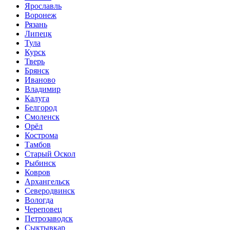
Ярославль
Воронеж
Рязань
Липецк
Тула
Курск
Тверь
Брянск
Иваново
Владимир
Калуга
Белгород
Смоленск
Орёл
Кострома
Тамбов
Старый Оскол
Рыбинск
Ковров
Архангельск
Северодвинск
Вологда
Череповец
Петрозаводск
Сыктывкар