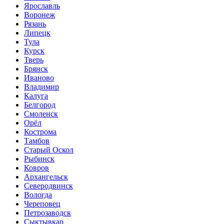
Ярославль
Воронеж
Рязань
Липецк
Тула
Курск
Тверь
Брянск
Иваново
Владимир
Калуга
Белгород
Смоленск
Орёл
Кострома
Тамбов
Старый Оскол
Рыбинск
Ковров
Архангельск
Северодвинск
Вологда
Череповец
Петрозаводск
Сыктывкар