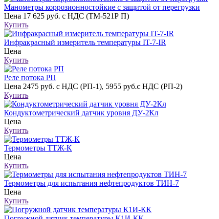
Манометры коррозионностойкие с защитой от перегрузки
Цена
17 625 руб. с НДС (ТМ-521Р П)
Купить
Инфракрасный измеритель температуры IT-7-IR
Цена
Купить
Реле потока РП
Цена
2475 руб. с НДС (РП-1), 5955 руб.с НДС (РП-2)
Купить
Кондуктометрический датчик уровня ДУ-2Кл
Цена
Купить
Термометры ТТЖ-К
Цена
Купить
Термометры для испытания нефтепродуктов ТИН-7
Цена
Купить
Погружной датчик температуры К1И-КК