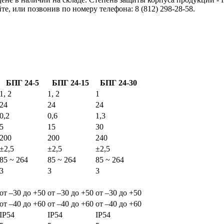
е, или позвонив по номеру телефона: 8 (812) 298-28-58.
БПГ 24-5
БПГ 24-15
БПГ 24-30
1, 2
1, 2
1
24
24
24
0,2
0,6
1,3
5
15
30
200
200
240
±2,5
±2,5
±2,5
85 ~ 264
85 ~ 264
85 ~ 264
3
3
3
от –30 до +50
от –30 до +50
от –30 до +50
от –40 до +60
от –40 до +60
от –40 до +60
IP54
IP54
IP54