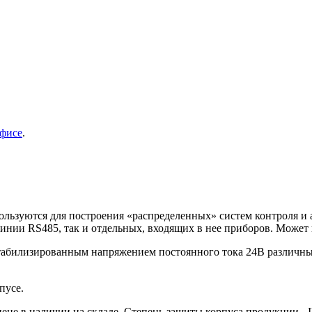
фисе
.
льзуются для построения «распределенных» систем контроля и 
инии RS485, так и отдельных, входящих в нее приборов. Может 
табилизированным напряжением постоянного тока 24В различны
пусе.
не в наличии на складе. Степень защиты корпуса продукции - I