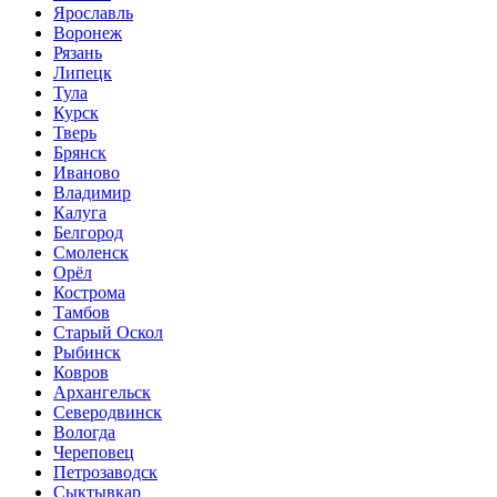
Ярославль
Воронеж
Рязань
Липецк
Тула
Курск
Тверь
Брянск
Иваново
Владимир
Калуга
Белгород
Смоленск
Орёл
Кострома
Тамбов
Старый Оскол
Рыбинск
Ковров
Архангельск
Северодвинск
Вологда
Череповец
Петрозаводск
Сыктывкар