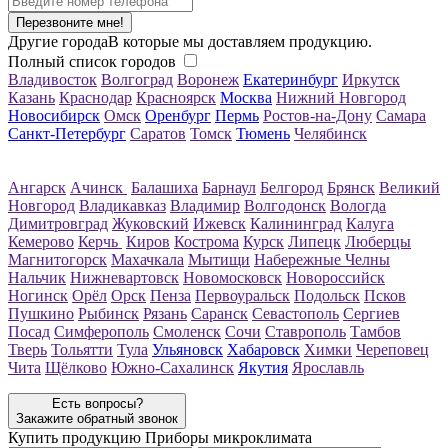
Перезвоните мне!
Другие города
В которые мы доставляем продукцию.
Полный список городов
Владивосток
Волгоград
Воронеж
Екатеринбург
Иркутск
Казань
Краснодар
Красноярск
Москва
Нижний Новгород
Новосибирск
Омск
Оренбург
Пермь
Ростов-на-Дону
Самара
Санкт-Петербург
Саратов
Томск
Тюмень
Челябинск
Ангарск
Ачинск
Балашиха
Барнаул
Белгород
Брянск
Великий
Новгород
Владикавказ
Владимир
Волгодонск
Вологда
Димитровград
Жуковский
Ижевск
Калининград
Калуга
Кемерово
Керчь
Киров
Кострома
Курск
Липецк
Люберцы
Магнитогорск
Махачкала
Мытищи
Набережные Челны
Нальчик
Нижневартовск
Новомосковск
Новороссийск
Ногинск
Орёл
Орск
Пенза
Первоуральск
Подольск
Псков
Пушкино
Рыбинск
Рязань
Саранск
Севастополь
Сергиев
Посад
Симферополь
Смоленск
Сочи
Ставрополь
Тамбов
Тверь
Тольятти
Тула
Ульяновск
Хабаровск
Химки
Череповец
Чита
Щёлково
Южно-Сахалинск
Якутия
Ярославль
Есть вопросы?
Закажите обратный звонок
Купить продукцию
Приборы микроклимата