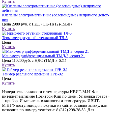
Купить
Клапаны электро­маг­нит­ные (соле­но­ид­ные) непря­мо­го дейст­
вия
Цена
2980 руб. с НДС (СК-11(12)-15ВД)
Купить
Термометр ртутный стеклянный ТЛ-5
Цена
Купить
Манометр дифференциальный ТМД-3, серия 21
Цена
110200руб. с НДС (ТМД-3-621)
Купить
Таймер реального времени ТРВ-02
Цена
Купить
Измеритель влажности и температуры ИВИТ-М.Н1Ф в
интернет-магазине Позитрон-Кип по цене . Упаковка товара -
1 прибор. Измеритель влажности и температуры ИВИТ-
М.Н1Ф доступная для покупки на сайте, оставив заявку, или
позвонив по номеру телефона: 8 (812) 298-28-58. Для