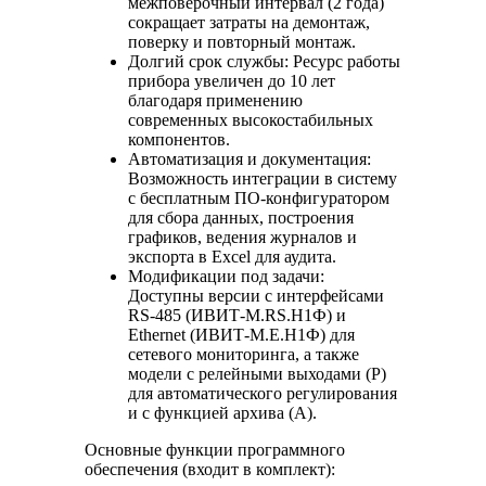
межповерочный интервал (2 года)
сокращает затраты на демонтаж,
поверку и повторный монтаж.
Долгий срок службы: Ресурс работы
прибора увеличен до 10 лет
благодаря применению
современных высокостабильных
компонентов.
Автоматизация и документация:
Возможность интеграции в систему
с бесплатным ПО-конфигуратором
для сбора данных, построения
графиков, ведения журналов и
экспорта в Excel для аудита.
Модификации под задачи:
Доступны версии с интерфейсами
RS-485 (ИВИТ-М.RS.Н1Ф) и
Ethernet (ИВИТ-М.E.Н1Ф) для
сетевого мониторинга, а также
модели с релейными выходами (Р)
для автоматического регулирования
и с функцией архива (А).
Основные функции программного
обеспечения (входит в комплект):