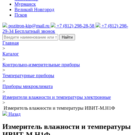
Мурманск
Великий Новгород
Псков
pozitron-kip@mail.ru
+7 (812) 298-28-58
+7 (812) 298-
29-34
Бесплатный звонок
Найти
Главная
>
Каталог
>
Контрольно-измерительные приборы
>
Температурные приборы
>
Приборы микроклимата
>
Измерители влажности и температуры электронные
>
Измеритель влажности и температуры ИВИТ-М.Н1Ф
Назад
Измеритель влажности и температуры
ИВИТ-М.Н1Ф